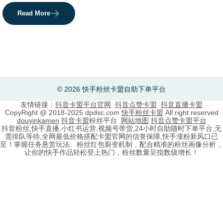
Read More
© 2026 快手粉丝卡盟自助下单平台
友情链接：
抖音卡盟平台官网
抖音点赞卡盟
抖音直播卡盟
CopyRight @ 2018-2025 dpdsc.com
快手粉丝卡盟
All right reserved
douyinkamen
抖音卡盟
粉丝平台
网站地图
抖音点赞卡盟平台
抖音粉丝,快手直播,小红书运营,视频号带货,24小时自助随时下单平台,无
需排队等待,全网最低价格搭配卡盟官网的信誉保障,快手涨粉新风口已
至！掌握任务悬赏玩法、粉丝红包裂变机制，配合精准的粉丝画像分析，
让你的快手作品轻松登上热门，粉丝数量呈指数级增长！