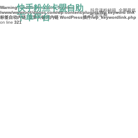
快手粉丝卡盟自助
Warning
: Undefined variable $content in
抖音涨粉秘籍_全网最低
/www/wwwroot/dpdsc.com/wp-content/plugins/Wp keyword link
下单平台
卡盟官网
标签自动内链_文章关键词内链 WordPress插件/wp_keywordlink.php
on line
321