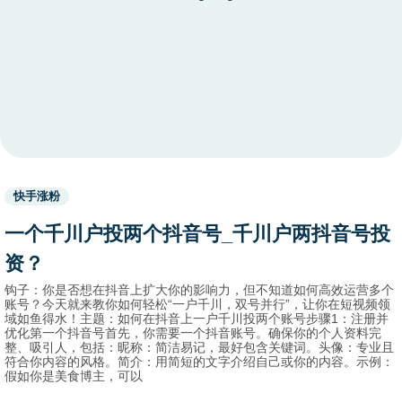
Used
快手涨粉
before
category
一个千川户投两个抖音号_千川户两抖音号投
names.
资？
钩子：你是否想在抖音上扩大你的影响力，但不知道如何高效运营多个
账号？今天就来教你如何轻松“一户千川，双号并行”，让你在短视频领
域如鱼得水！主题：如何在抖音上一户千川投两个账号步骤1：注册并
优化第一个抖音号首先，你需要一个抖音账号。确保你的个人资料完
整、吸引人，包括：昵称：简洁易记，最好包含关键词。头像：专业且
符合你内容的风格。简介：用简短的文字介绍自己或你的内容。示例：
假如你是美食博主，可以