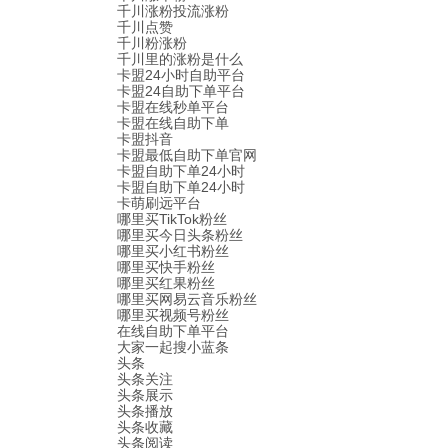
千川涨粉投流涨粉
千川点赞
千川粉涨粉
千川里的涨粉是什么
卡盟24小时自助平台
卡盟24自助下单平台
卡盟在线秒单平台
卡盟在线自助下单
卡盟抖音
卡盟最低自助下单官网
卡盟自助下单24小时
卡盟自助下单24小时
卡萌刷远平台
哪里买TikTok粉丝
哪里买今日头条粉丝
哪里买小红书粉丝
哪里买快手粉丝
哪里买红果粉丝
哪里买网易云音乐粉丝
哪里买视频号粉丝
在线自助下单平台
大家一起搜小蓝条
头条
头条关注
头条展示
头条播放
头条收藏
头条阅读