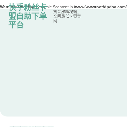
快手粉丝卡
Warning
: Undefined variable $content in
/www/wwwroot/dpdsc.co
抖音涨粉秘籍_
Skip to content
盟自助下单
全网最低卡盟官
网
平台
Used