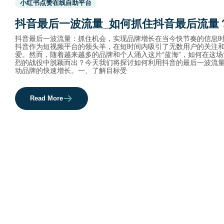
小红书点赞在线自助平台
before
category
抖音最后一波流量_如何抓住抖音最后流量
names.
抖音最后一波流量：抓住机会，实现品牌增长在当今快节奏的信息
抖音作为短视频平台的领头羊，在短时间内吸引了无数用户的关注
爱。然而，随着越来越多的品牌和个人涌入这片“蓝海”，如何在这场
烈的战役中脱颖而出？今天我们将探讨如何利用抖音的最后一波流
动品牌的快速增长。一、了解目标受
Read More