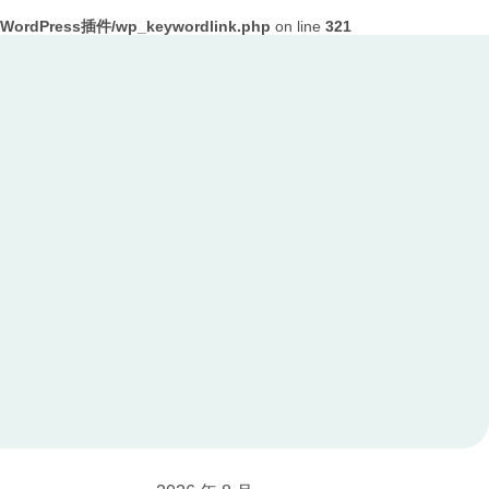
ordPress插件/wp_keywordlink.php
on line
321