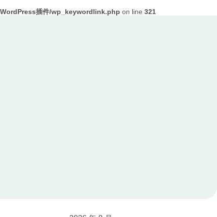
ordPress插件/wp_keywordlink.php
on line
321