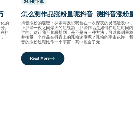
24小时下单
before
category
巧
怎么测作品涨粉量呢抖音_测抖音涨粉
names.
片化的
抖音涨粉的秘密：探索与反思我曾在一次深夜的灵感迸发中
部分。
上那些一夜之间爆火的短视频，那些作品是如何在短短时间
何在抖
丝的。这让我不禁联想到，是不是有一种方法，可以像测星
中，一
并衡量一个作品在抖音上的涨粉速度呢？涨粉的宇宙或许，
音的涨粉过程比作一个宇宙，其中包含了无
Read More