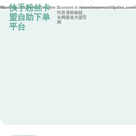
快手粉丝卡
Warning
: Undefined variable $content in
/www/wwwroot/dpdsc.co
抖音涨粉秘籍_
Skip to content
盟自助下单
全网最低卡盟官
网
平台
Used