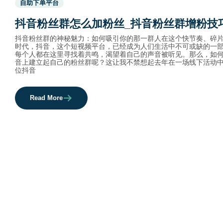
自助下单平台
before
category
抖音粉丝群怎么加粉丝_抖音粉丝群增粉技
names.
抖音粉丝群的神秘魅力：如何吸引你的那一群人在这个快节奏、碎
时代，抖音，这个短视频平台，已经成为人们生活中不可或缺的一
每个人都在这里寻找着共鸣，渴望着自己的声音被听见。那么，如
音上建立起自己的粉丝群呢？这让我不禁想起去年在一场线下活动
位抖音
Read More