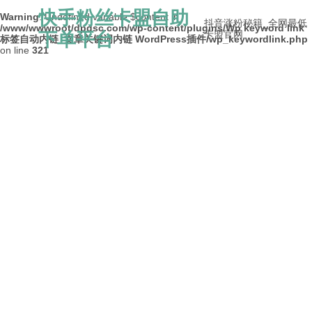
快手粉丝卡盟自助
Warning
: Undefined variable $content in
抖音涨粉秘籍_全网最低
/www/wwwroot/dpdsc.com/wp-content/plugins/Wp keyword link
下单平台
卡盟官网
标签自动内链_文章关键词内链 WordPress插件/wp_keywordlink.php
on line
321