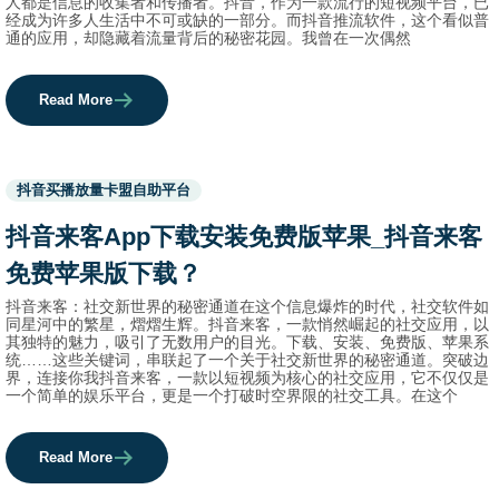
人都是信息的收集者和传播者。抖音，作为一款流行的短视频平台，已
经成为许多人生活中不可或缺的一部分。而抖音推流软件，这个看似普
通的应用，却隐藏着流量背后的秘密花园。我曾在一次偶然
Read More
Used
抖音买播放量卡盟自助平台
before
category
抖音来客app下载安装免费版苹果_抖音来客
names.
免费苹果版下载？
抖音来客：社交新世界的秘密通道在这个信息爆炸的时代，社交软件如
同星河中的繁星，熠熠生辉。抖音来客，一款悄然崛起的社交应用，以
其独特的魅力，吸引了无数用户的目光。下载、安装、免费版、苹果系
统……这些关键词，串联起了一个关于社交新世界的秘密通道。突破边
界，连接你我抖音来客，一款以短视频为核心的社交应用，它不仅仅是
一个简单的娱乐平台，更是一个打破时空界限的社交工具。在这个
Read More