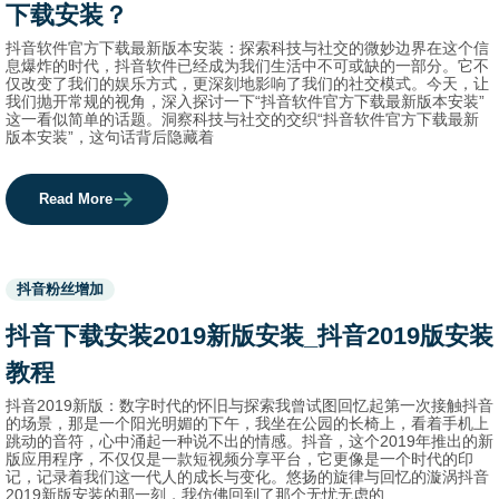
下载安装？
抖音软件官方下载最新版本安装：探索科技与社交的微妙边界在这个信
息爆炸的时代，抖音软件已经成为我们生活中不可或缺的一部分。它不
仅改变了我们的娱乐方式，更深刻地影响了我们的社交模式。今天，让
我们抛开常规的视角，深入探讨一下“抖音软件官方下载最新版本安装”
这一看似简单的话题。洞察科技与社交的交织“抖音软件官方下载最新
版本安装”，这句话背后隐藏着
Read More
Used
抖音粉丝增加
before
category
抖音下载安装2019新版安装_抖音2019版安装
names.
教程
抖音2019新版：数字时代的怀旧与探索我曾试图回忆起第一次接触抖音
的场景，那是一个阳光明媚的下午，我坐在公园的长椅上，看着手机上
跳动的音符，心中涌起一种说不出的情感。抖音，这个2019年推出的新
版应用程序，不仅仅是一款短视频分享平台，它更像是一个时代的印
记，记录着我们这一代人的成长与变化。悠扬的旋律与回忆的漩涡抖音
2019新版安装的那一刻，我仿佛回到了那个无忧无虑的