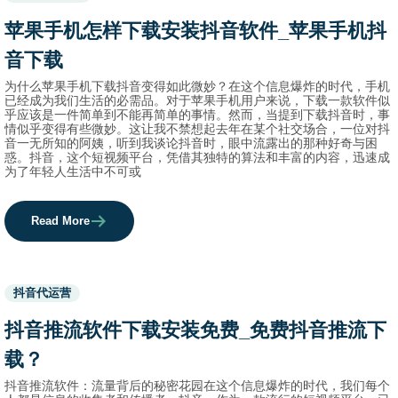
before
category
苹果手机怎样下载安装抖音软件_苹果手机抖
names.
音下载
为什么苹果手机下载抖音变得如此微妙？在这个信息爆炸的时代，手机
已经成为我们生活的必需品。对于苹果手机用户来说，下载一款软件似
乎应该是一件简单到不能再简单的事情。然而，当提到下载抖音时，事
情似乎变得有些微妙。这让我不禁想起去年在某个社交场合，一位对抖
音一无所知的阿姨，听到我谈论抖音时，眼中流露出的那种好奇与困
惑。抖音，这个短视频平台，凭借其独特的算法和丰富的内容，迅速成
为了年轻人生活中不可或
Read More
Used
抖音代运营
before
category
抖音推流软件下载安装免费_免费抖音推流下
names.
载？
抖音推流软件：流量背后的秘密花园在这个信息爆炸的时代，我们每个