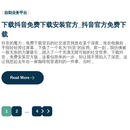
Used
自助业务平台
before
category
下载抖音免费下载安装官方_抖音官方免费下
names.
载
抖音的魔力：免费下载背后的社交迷宫我曾在某个深夜，坐在电脑前，
手指轻轻滑过屏幕，下载了一个名为“抖音”的应用。那一刻，我仿佛被
一股无形的力量吸引，踏入了一个充满无限可能的社交世界。下载抖
音，免费安装官方版，这看似简单的一步，却让我不禁陷入了深思。这
让我想起去年在一家咖啡馆里遇到的一件事。当时，
Read More
文
1
2
…
4
章
分
页