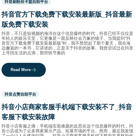
抖音刷粉丝卡盟自助平台
before
category
抖音官方下载免费下载安装最新版_抖音最新
names.
版免费下载安装
抖音，不只是短视频的海洋在这个信息爆炸的时代，抖音已经不仅仅是
年轻人的娱乐天堂，它更像是一面反映社会万象的镜子。当我提到“抖
音官方下载免费下载安装最新版”时，我不禁想起了那个夏天，我在海
边邂逅的一本书，它讲述的，正是关于抖音的故事。我曾尝试过在抖音
上寻找生活的点滴，那些快节奏的
Read More
Used
抖音点赞自助平台
before
category
抖音小店商家客服手机端下载安装不了_抖音
names.
客服下载安装故障
抖音小店客服之痛：手机端安装难题的反思在这个信息爆炸的时代，抖
音小店成为了众多商家展示产品、拓展市场的平台。然而，最近我发现
了一个让人头疼的问题——抖音小店商家客服手机端下载安装竟然如此