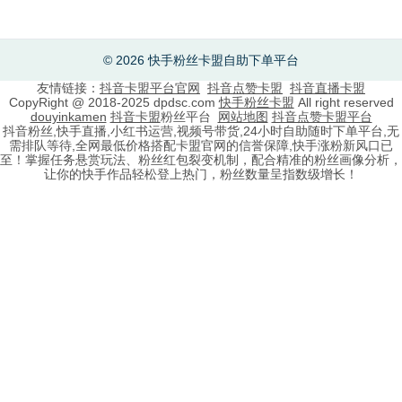
© 2026 快手粉丝卡盟自助下单平台
友情链接：
抖音卡盟平台官网
抖音点赞卡盟
抖音直播卡盟
CopyRight @ 2018-2025 dpdsc.com
快手粉丝卡盟
All right reserved
douyinkamen
抖音卡盟
粉丝平台
网站地图
抖音点赞卡盟平台
抖音粉丝,快手直播,小红书运营,视频号带货,24小时自助随时下单平台,无
需排队等待,全网最低价格搭配卡盟官网的信誉保障,快手涨粉新风口已
至！掌握任务悬赏玩法、粉丝红包裂变机制，配合精准的粉丝画像分析，
让你的快手作品轻松登上热门，粉丝数量呈指数级增长！