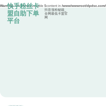
快手粉丝卡
Warning
: Undefined variable $content in
/www/wwwroot/dpdsc.co
抖音涨粉秘籍_
Skip to content
盟自助下单
全网最低卡盟官
网
平台
Used