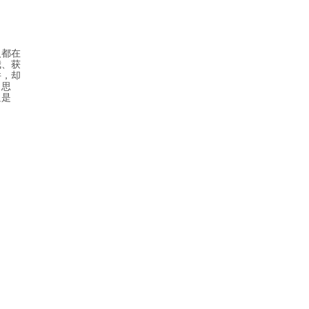
人都在
我、获
件，却
名思
只是