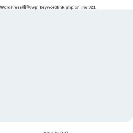
ordPress插件/wp_keywordlink.php
on line
321