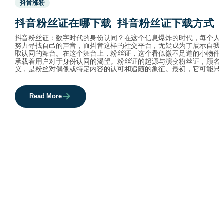
抖音涨粉
before
category
抖音粉丝证在哪下载_抖音粉丝证下载方式
names.
抖音粉丝证：数字时代的身份认同？在这个信息爆炸的时代，每个
努力寻找自己的声音，而抖音这样的社交平台，无疑成为了展示自
取认同的舞台。在这个舞台上，粉丝证，这个看似微不足道的小物
承载着用户对于身份认同的渴望。粉丝证的起源与演变粉丝证，顾
义，是粉丝对偶像或特定内容的认可和追随的象征。最初，它可能
Read More