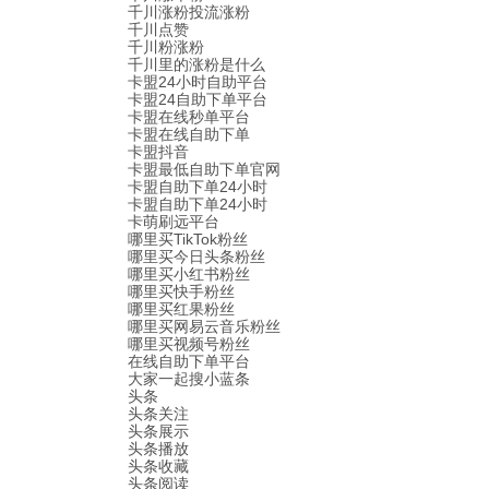
千川涨粉投流涨粉
千川点赞
千川粉涨粉
千川里的涨粉是什么
卡盟24小时自助平台
卡盟24自助下单平台
卡盟在线秒单平台
卡盟在线自助下单
卡盟抖音
卡盟最低自助下单官网
卡盟自助下单24小时
卡盟自助下单24小时
卡萌刷远平台
哪里买TikTok粉丝
哪里买今日头条粉丝
哪里买小红书粉丝
哪里买快手粉丝
哪里买红果粉丝
哪里买网易云音乐粉丝
哪里买视频号粉丝
在线自助下单平台
大家一起搜小蓝条
头条
头条关注
头条展示
头条播放
头条收藏
头条阅读