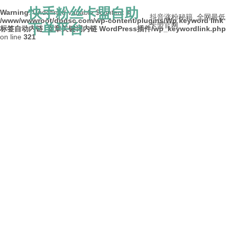
快手粉丝卡盟自助
Warning
: Undefined variable $content in
抖音涨粉秘籍_全网最低
/www/wwwroot/dpdsc.com/wp-content/plugins/Wp keyword link
下单平台
卡盟官网
标签自动内链_文章关键词内链 WordPress插件/wp_keywordlink.php
on line
321