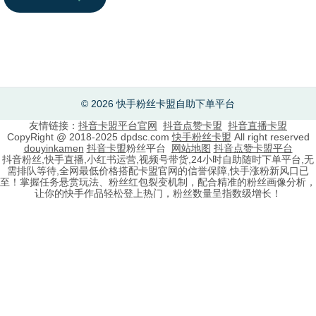
© 2026 快手粉丝卡盟自助下单平台
友情链接：
抖音卡盟平台官网
抖音点赞卡盟
抖音直播卡盟
CopyRight @ 2018-2025 dpdsc.com
快手粉丝卡盟
All right reserved
douyinkamen
抖音卡盟
粉丝平台
网站地图
抖音点赞卡盟平台
抖音粉丝,快手直播,小红书运营,视频号带货,24小时自助随时下单平台,无
需排队等待,全网最低价格搭配卡盟官网的信誉保障,快手涨粉新风口已
至！掌握任务悬赏玩法、粉丝红包裂变机制，配合精准的粉丝画像分析，
让你的快手作品轻松登上热门，粉丝数量呈指数级增长！