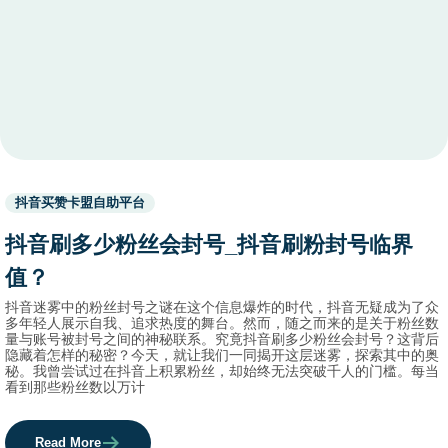
Used
抖音买赞卡盟自助平台
before
category
抖音刷多少粉丝会封号_抖音刷粉封号临界
names.
值？
抖音迷雾中的粉丝封号之谜在这个信息爆炸的时代，抖音无疑成为了众
多年轻人展示自我、追求热度的舞台。然而，随之而来的是关于粉丝数
量与账号被封号之间的神秘联系。究竟抖音刷多少粉丝会封号？这背后
隐藏着怎样的秘密？今天，就让我们一同揭开这层迷雾，探索其中的奥
秘。我曾尝试过在抖音上积累粉丝，却始终无法突破千人的门槛。每当
看到那些粉丝数以万计
Read More