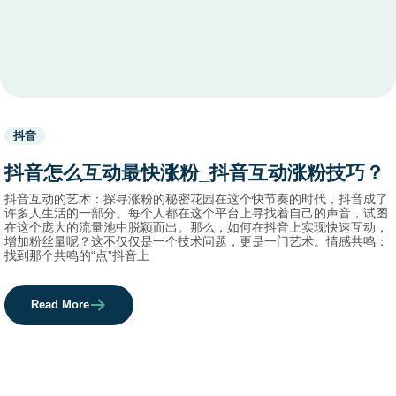
Used
抖音
before
category
抖音怎么互动最快涨粉_抖音互动涨粉技巧？
names.
抖音互动的艺术：探寻涨粉的秘密花园在这个快节奏的时代，抖音成了
许多人生活的一部分。每个人都在这个平台上寻找着自己的声音，试图
在这个庞大的流量池中脱颖而出。那么，如何在抖音上实现快速互动，
增加粉丝量呢？这不仅仅是一个技术问题，更是一门艺术。情感共鸣：
找到那个共鸣的“点”抖音上
Read More