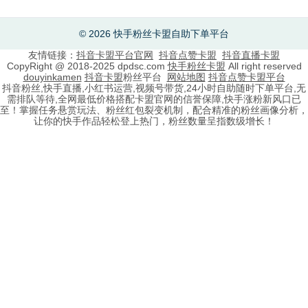
© 2026 快手粉丝卡盟自助下单平台
友情链接：
抖音卡盟平台官网
抖音点赞卡盟
抖音直播卡盟
CopyRight @ 2018-2025 dpdsc.com
快手粉丝卡盟
All right reserved
douyinkamen
抖音卡盟
粉丝平台
网站地图
抖音点赞卡盟平台
抖音粉丝,快手直播,小红书运营,视频号带货,24小时自助随时下单平台,无
需排队等待,全网最低价格搭配卡盟官网的信誉保障,快手涨粉新风口已
至！掌握任务悬赏玩法、粉丝红包裂变机制，配合精准的粉丝画像分析，
让你的快手作品轻松登上热门，粉丝数量呈指数级增长！