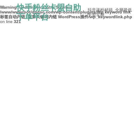
快手粉丝卡盟自助
Warning
: Undefined variable $content in
抖音涨粉秘籍_全网最低
/www/wwwroot/dpdsc.com/wp-content/plugins/Wp keyword link
下单平台
卡盟官网
标签自动内链_文章关键词内链 WordPress插件/wp_keywordlink.php
on line
321