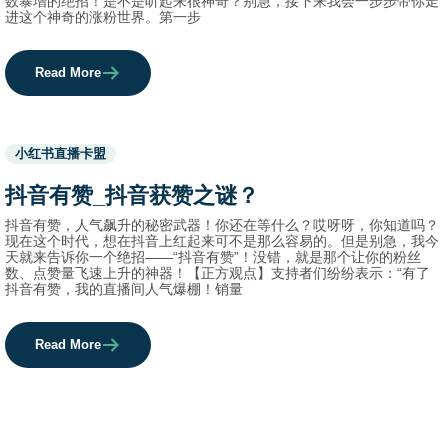
数暴增的绝招！是不是听起来很神奇？别急，接下来我会一步步带你走
进这个神奇的涨粉世界。第一步
Read More
Used
小红书直播卡盟
before
category
抖音有赞_抖音获赞之谜？
names.
抖音有赞，人气飙升的秘密武器！你还在等什么？哎呀呀，你知道吗？
现在这个时代，想在抖音上红起来可不是那么容易的。但是别急，我今
天就来告诉你一个绝招——“抖音有赞”！没错，就是那个让你的粉丝
数、点赞量飞速上升的神器！【正方观点】支持者们纷纷表示：“有了
抖音有赞，我的直播间人气爆棚！销量
Read More