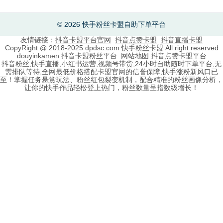
© 2026 快手粉丝卡盟自助下单平台
友情链接：
抖音卡盟平台官网
抖音点赞卡盟
抖音直播卡盟
CopyRight @ 2018-2025 dpdsc.com
快手粉丝卡盟
All right reserved
douyinkamen
抖音卡盟
粉丝平台
网站地图
抖音点赞卡盟平台
抖音粉丝,快手直播,小红书运营,视频号带货,24小时自助随时下单平台,无
需排队等待,全网最低价格搭配卡盟官网的信誉保障,快手涨粉新风口已
至！掌握任务悬赏玩法、粉丝红包裂变机制，配合精准的粉丝画像分析，
让你的快手作品轻松登上热门，粉丝数量呈指数级增长！