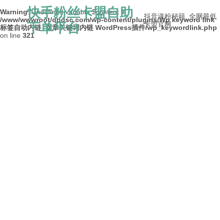
快手粉丝卡盟自助
Warning
: Undefined variable $content in
抖音涨粉秘籍_全网最低
/www/wwwroot/dpdsc.com/wp-content/plugins/Wp keyword link
下单平台
卡盟官网
标签自动内链_文章关键词内链 WordPress插件/wp_keywordlink.php
on line
321