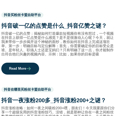
Used
抖音买粉丝卡盟自助平台
before
category
抖音破一亿的点赞是什么_抖音亿赞之谜？
names.
抖音破一亿的点赞：揭秘如何打造爆款短视频你有没有想过，一个视频
在抖音上获得一亿点赞是什么感觉？是不是很激动人心呢？今天，就让
我来带你一步步揭开这个神秘的面纱，教你如何在抖音上完成这项壮
举。第一步：明确目标与定位解释：首先，你需要确定你的目标受众是
谁。是年轻人、职场人士还是宝妈们？只有明确了这一点，你才能制作
出符合他们兴趣的视频内容。示例：比如，如果你的目标是吸
Read More
Used
抖音在哪里买粉丝卡盟自助平台
before
category
抖音一夜涨粉200多_抖音涨粉200+之谜？
names.
抖音涨粉攻略：如何一夜之间吸粉200+嘿，朋友们！今天我要跟你们分
享一个超级实用的抖音涨粉技巧。没错，就是那种让你在一夜之间粉丝