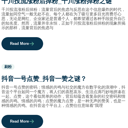
千川投流涨粉后掉粉_千川涨粉掉粉之谜
names.
千川投流涨粉后掉粉：流量背后的焦虑与反思在这个信息爆炸的时代，
流量如同空气一般无处不在。每个人都在为了吸引更多目光而费尽心
思，无论是网红、企业家还是普通个人，都希望通过各种手段提升自己
的知名度。然而，流量并非永恒，正如千川投流涨粉后掉粉的现象所揭
示的那样，流量背后的焦虑与
Read More
Used
刷粉
before
category
抖音一号点赞_抖音一赞之谜？
names.
抖音一号点赞的密码：情感的共鸣与社交的魔方在数字化的浪潮中，抖
音这个平台如同一个魔方，将人们的喜怒哀乐、生活点滴巧妙地拼凑在
一起。点赞，这个看似简单的动作，背后却蕴含着复杂的社交密码和情
感的共鸣。情感的共鸣：点赞的魔力点赞，是一种无声的赞美，也是一
种情感的共鸣。在抖音这个平台上，点赞往往意味着“我理
Read More