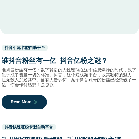
Used
抖音引流卡盟自助平台
before
category
谁抖音粉丝有一亿_抖音亿粉之谜？
names.
谁抖音粉丝有一亿：数字背后的人性密码在这个信息爆炸的时代，数字
似乎成了衡量一切的标准。抖音，这个短视频平台，以其独特的魅力，
让无数人沉迷其中。当有人告诉你，某个抖音账号的粉丝已经突破了一
亿，你会作何感想？是惊叹
Read More
Used
抖音快速涨粉卡盟自助平台
before
category