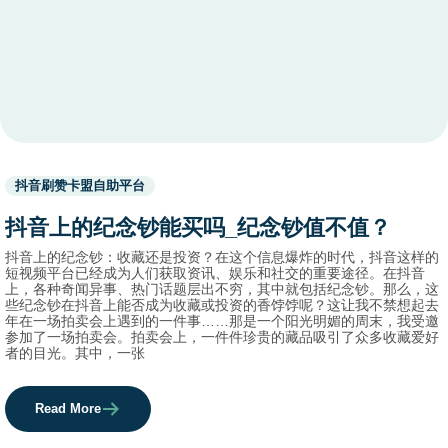
Used
抖音刷赞卡盟自助平台
before
category
抖音上的纪念钞能买吗_纪念钞值不值？
names.
抖音上的纪念钞：收藏还是投资？在这个信息爆炸的时代，抖音这样的
短视频平台已经成为人们获取资讯、娱乐和社交的重要途径。在抖音
上，各种奇闻异事、热门话题层出不穷，其中就包括纪念钞。那么，这
些纪念钞在抖音上能否成为收藏或投资的香饽饽呢？这让我不禁想起去
年在一场拍卖会上遇到的一件事……那是一个阳光明媚的周末，我受邀
参加了一场拍卖会。拍卖会上，一件件珍贵的藏品吸引了众多收藏爱好
者的目光。其中，一张
Read More