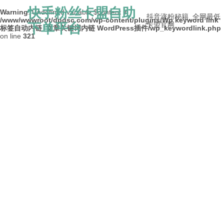
快手粉丝卡盟自助
Warning
: Undefined variable $content in
抖音涨粉秘籍_全网最低
/www/wwwroot/dpdsc.com/wp-content/plugins/Wp keyword link
下单平台
卡盟官网
标签自动内链_文章关键词内链 WordPress插件/wp_keywordlink.php
on line
321