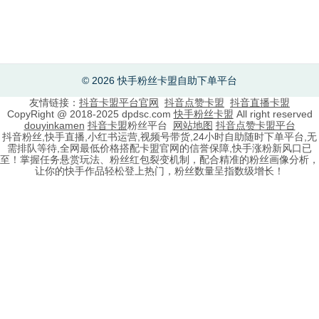
© 2026 快手粉丝卡盟自助下单平台
友情链接：
抖音卡盟平台官网
抖音点赞卡盟
抖音直播卡盟
CopyRight @ 2018-2025 dpdsc.com
快手粉丝卡盟
All right reserved
douyinkamen
抖音卡盟
粉丝平台
网站地图
抖音点赞卡盟平台
抖音粉丝,快手直播,小红书运营,视频号带货,24小时自助随时下单平台,无
需排队等待,全网最低价格搭配卡盟官网的信誉保障,快手涨粉新风口已
至！掌握任务悬赏玩法、粉丝红包裂变机制，配合精准的粉丝画像分析，
让你的快手作品轻松登上热门，粉丝数量呈指数级增长！