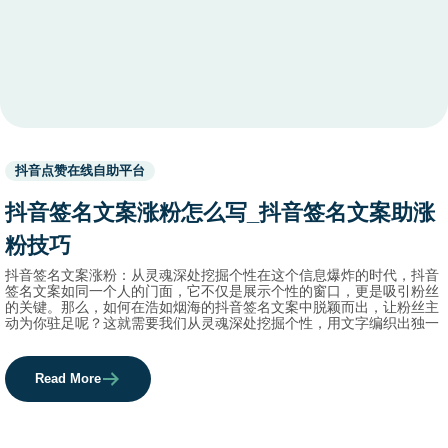
Used
抖音点赞在线自助平台
before
category
抖音签名文案涨粉怎么写_抖音签名文案助涨
names.
粉技巧
抖音签名文案涨粉：从灵魂深处挖掘个性在这个信息爆炸的时代，抖音
签名文案如同一个人的门面，它不仅是展示个性的窗口，更是吸引粉丝
的关键。那么，如何在浩如烟海的抖音签名文案中脱颖而出，让粉丝主
动为你驻足呢？这就需要我们从灵魂深处挖掘个性，用文字编织出独一
Read More