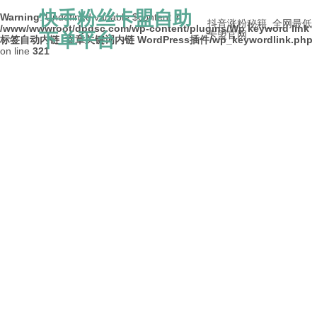
快手粉丝卡盟自助
Warning
: Undefined variable $content in
抖音涨粉秘籍_全网最低
/www/wwwroot/dpdsc.com/wp-content/plugins/Wp keyword link
下单平台
卡盟官网
标签自动内链_文章关键词内链 WordPress插件/wp_keywordlink.php
on line
321