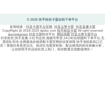
© 2026 快手粉丝卡盟自助下单平台
友情链接：
抖音卡盟平台官网
抖音点赞卡盟
抖音直播卡盟
CopyRight @ 2018-2025 dpdsc.com
快手粉丝卡盟
All right reserved
douyinkamen
抖音卡盟
粉丝平台
网站地图
抖音点赞卡盟平台
抖音粉丝,快手直播,小红书运营,视频号带货,24小时自助随时下单平台,无
需排队等待,全网最低价格搭配卡盟官网的信誉保障,快手涨粉新风口已
至！掌握任务悬赏玩法、粉丝红包裂变机制，配合精准的粉丝画像分析，
让你的快手作品轻松登上热门，粉丝数量呈指数级增长！