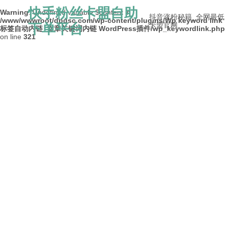
快手粉丝卡盟自助
Warning
: Undefined variable $content in
抖音涨粉秘籍_全网最低
/www/wwwroot/dpdsc.com/wp-content/plugins/Wp keyword link
下单平台
卡盟官网
标签自动内链_文章关键词内链 WordPress插件/wp_keywordlink.php
on line
321