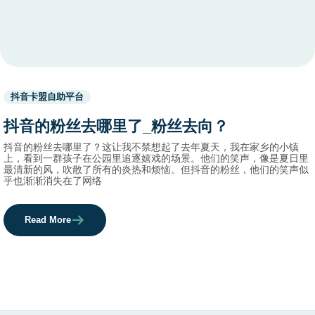
Used
抖音卡盟自助平台
before
category
抖音的粉丝去哪里了_粉丝去向？
names.
抖音的粉丝去哪里了？这让我不禁想起了去年夏天，我在家乡的小镇
上，看到一群孩子在公园里追逐嬉戏的场景。他们的笑声，像是夏日里
最清新的风，吹散了所有的炎热和烦恼。但抖音的粉丝，他们的笑声似
乎也渐渐消失在了网络
Read More