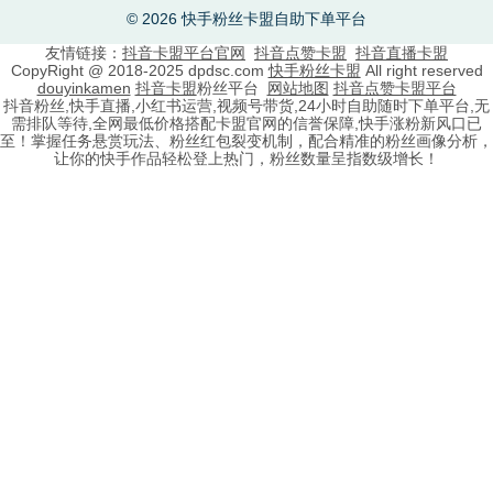
© 2026 快手粉丝卡盟自助下单平台
友情链接：
抖音卡盟平台官网
抖音点赞卡盟
抖音直播卡盟
CopyRight @ 2018-2025 dpdsc.com
快手粉丝卡盟
All right reserved
douyinkamen
抖音卡盟
粉丝平台
网站地图
抖音点赞卡盟平台
抖音粉丝,快手直播,小红书运营,视频号带货,24小时自助随时下单平台,无
需排队等待,全网最低价格搭配卡盟官网的信誉保障,快手涨粉新风口已
至！掌握任务悬赏玩法、粉丝红包裂变机制，配合精准的粉丝画像分析，
让你的快手作品轻松登上热门，粉丝数量呈指数级增长！