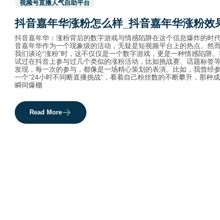
视频号直播人气自助平台
before
category
抖音嘉年华涨粉怎么样_抖音嘉年华涨粉效
names.
抖音嘉年华：涨粉背后的数字游戏与情感陷阱在这个信息爆炸的时
音嘉年华作为一个现象级的活动，无疑是短视频平台上的热点。然
我们谈论“涨粉”时，这不仅仅是一个数字游戏，更是一种情感陷阱。
试过在抖音上参与过几个类似的涨粉活动，比如挑战赛、话题标签
发现，每一次的参与，都像是一场精心策划的表演。比如，我曾经
一个“24小时不间断直播挑战”，看着自己粉丝数的不断攀升，那种
瞬间爆棚
Read More