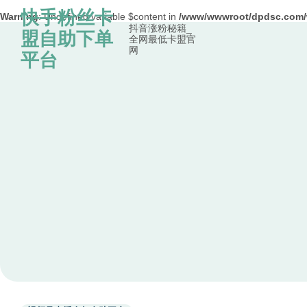
快手粉丝卡
Warning
: Undefined variable $content in
/www/wwwroot/dpdsc.co
抖音涨粉秘籍_
Skip to content
盟自助下单
全网最低卡盟官
网
平台
Used