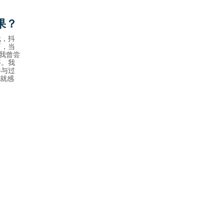
果？
代，抖
而，当
我曾尝
等。我
参与过
成就感