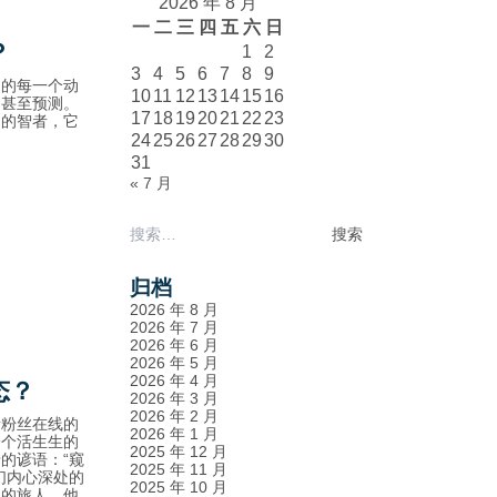
2026 年 8 月
一
二
三
四
五
六
日
？
1
2
3
4
5
6
7
8
9
们的每一个动
10
11
12
13
14
15
16
，甚至预测。
17
18
19
20
21
22
23
知的智者，它
24
25
26
27
28
29
30
31
« 7 月
搜
索：
归档
2026 年 8 月
2026 年 7 月
2026 年 6 月
2026 年 5 月
2026 年 4 月
态？
2026 年 3 月
2026 年 2 月
音粉丝在线的
2026 年 1 月
个个活生生的
2025 年 12 月
的谚语：“窥
2025 年 11 月
们内心深处的
2025 年 10 月
独的旅人，他