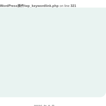
ordPress插件/wp_keywordlink.php
on line
321