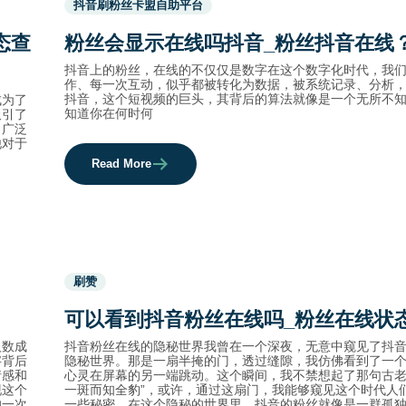
抖音刷粉丝卡盟自助平台
before
category
态查
粉丝会显示在线吗抖音_粉丝抖音在线
names.
抖音上的粉丝，在线的不仅仅是数字在这个数字化时代，我
作、每一次互动，似乎都被转化为数据，被系统记录、分析
抖音，这个短视频的巨头，其背后的算法就像是一个无所不
成为了
知道你在何时何
吸引了
了广泛
他对于
Read More
Used
刷赞
before
category
可以看到抖音粉丝在线吗_粉丝在线状
names.
人数成
抖音粉丝在线的隐秘世界我曾在一个深夜，无意中窥见了抖
字背后
隐秘世界。那是一扇半掩的门，透过缝隙，我仿佛看到了一
情感和
心灵在屏幕的另一端跳动。这个瞬间，我不禁想起了那句古老
现这个
一斑而知全豹”，或许，通过这扇门，我能够窥见这个时代人
的一次
一些秘密。在这个隐秘的世界里，抖音的粉丝就像是一群孤