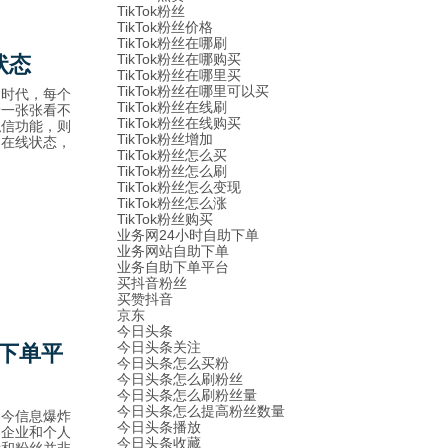
TikTok粉丝
TikTok粉丝价格
TikTok粉丝在哪刷
TikTok粉丝在哪购买
状态
TikTok粉丝在哪里买
TikTok粉丝在哪里可以买
的时代，每个
TikTok粉丝在线刷
着一张张看不
TikTok粉丝在线购买
私信功能，则
TikTok粉丝增加
的在线状态，
TikTok粉丝怎么买
TikTok粉丝怎么刷
TikTok粉丝怎么变现
TikTok粉丝怎么涨
TikTok粉丝购买
业务网24小时自助下单
业务网站自助下单
业务自助下单平台
买抖音粉丝
买赞抖音
京东
今日头条
今日头条关注
下单平
今日头条怎么买粉
今日头条怎么刷粉丝
今日头条怎么刷粉丝量
今日头条怎么提高粉丝数量
当今信息爆炸
今日头条播放
为企业和个人
今日头条收藏
量和粉丝并非