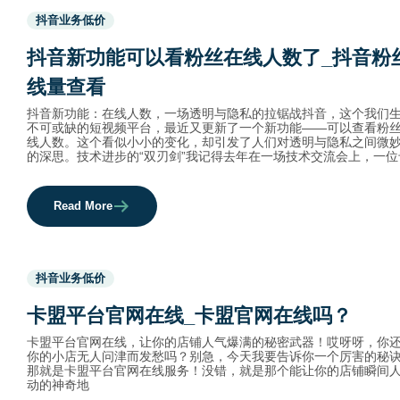
Used
抖音业务低价
before
category
抖音新功能可以看粉丝在线人数了_抖音粉
names.
线量查看
抖音新功能：在线人数，一场透明与隐私的拉锯战抖音，这个我们
不可或缺的短视频平台，最近又更新了一个新功能——可以查看粉
线人数。这个看似小小的变化，却引发了人们对透明与隐私之间微
的深思。技术进步的“双刃剑”我记得去年在一场技术交流会上，一位
Read More
Used
抖音业务低价
before
category
卡盟平台官网在线_卡盟官网在线吗？
names.
卡盟平台官网在线，让你的店铺人气爆满的秘密武器！哎呀呀，你
你的小店无人问津而发愁吗？别急，今天我要告诉你一个厉害的秘
那就是卡盟平台官网在线服务！没错，就是那个能让你的店铺瞬间
动的神奇地