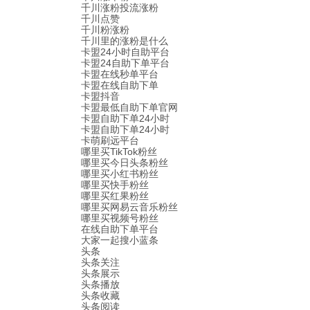
千川涨粉投流涨粉
千川点赞
千川粉涨粉
千川里的涨粉是什么
卡盟24小时自助平台
卡盟24自助下单平台
卡盟在线秒单平台
卡盟在线自助下单
卡盟抖音
卡盟最低自助下单官网
卡盟自助下单24小时
卡盟自助下单24小时
卡萌刷远平台
哪里买TikTok粉丝
哪里买今日头条粉丝
哪里买小红书粉丝
哪里买快手粉丝
哪里买红果粉丝
哪里买网易云音乐粉丝
哪里买视频号粉丝
在线自助下单平台
大家一起搜小蓝条
头条
头条关注
头条展示
头条播放
头条收藏
头条阅读