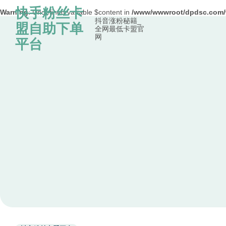
快手粉丝卡
Warning
: Undefined variable $content in
/www/wwwroot/dpdsc.co
抖音涨粉秘籍_
Skip to content
盟自助下单
全网最低卡盟官
网
平台
Used