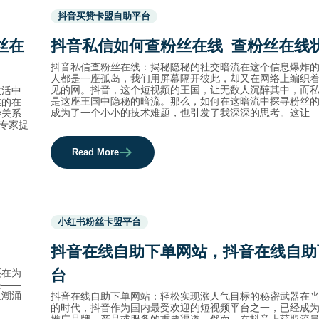
Used
抖音买赞卡盟自助平台
before
category
丝在
抖音私信如何查粉丝在线_查粉丝在线
names.
抖音私信查粉丝在线：揭秘隐秘的社交暗流在这个信息爆炸
人都是一座孤岛，我们用屏幕隔开彼此，却又在网络上编织
见的网。抖音，这个短视频的王国，让无数人沉醉其中，而
生活中
是这座王国中隐秘的暗流。那么，如何在这暗流中探寻粉丝
丝的在
成为了一个小小的技术难题，也引发了我深深的思考。这让
妙关系
专家提
Read More
Used
小红书粉丝卡盟平台
before
category
抖音在线自助下单网站，抖音在线自助
names.
台
还在为
诀——
人潮涌
抖音在线自助下单网站：轻松实现涨人气目标的秘密武器在
的时代，抖音作为国内最受欢迎的短视频平台之一，已经成
推广品牌、产品或服务的重要渠道。然而，在抖音上获取流