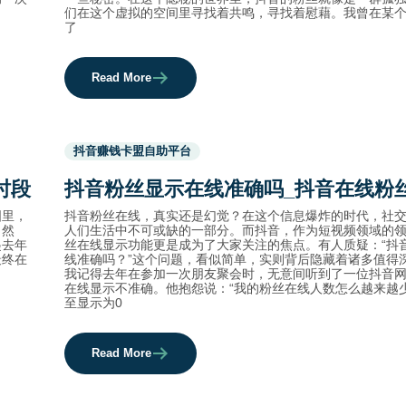
们在这个虚拟的空间里寻找着共鸣，寻找着慰藉。我曾在某
了
Read More
Used
抖音赚钱卡盟自助平台
before
category
时段
抖音粉丝显示在线准确吗_抖音在线粉
names.
国里，
抖音粉丝在线，真实还是幻觉？在这个信息爆炸的时代，社
。然
人们生活中不可或缺的一部分。而抖音，作为短视频领域的
起去年
丝在线显示功能更是成为了大家关注的焦点。有人质疑：“抖
最终在
线准确吗？”这个问题，看似简单，实则背后隐藏着诸多值得
我记得去年在参加一次朋友聚会时，无意间听到了一位抖音
在线显示不准确。他抱怨说：“我的粉丝在线人数怎么越来越
至显示为0
Read More