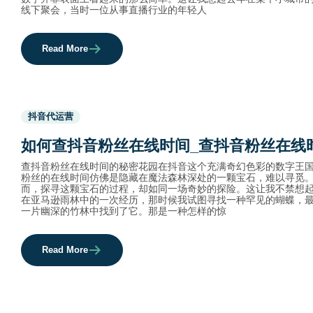
线下聚会，当时一位从事直播行业的年轻人
Read More
Used
抖音代运营
before
category
如何查抖音粉丝在线时间_查抖音粉丝在线
names.
查抖音粉丝在线时间的秘密花园在抖音这个充满奇幻色彩的数字王
粉丝的在线时间仿佛是隐藏在魔法森林深处的一颗宝石，难以寻觅
而，探寻这颗宝石的过程，却如同一场奇妙的探险。这让我不禁想
在亚马逊雨林中的一次经历，那时候我试图寻找一种罕见的蝴蝶，
一片幽深的竹林中找到了它。那是一种怎样的惊
Read More