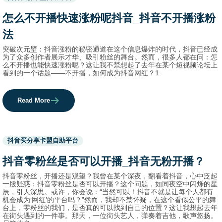
before
category
怎么不开播快速涨粉呢抖音_抖音不开播涨粉
names.
法
突破次元壁：抖音涨粉的秘密通道在这个信息爆炸的时代，抖音已经成
为了众多创作者展示才华、吸引粉丝的舞台。然而，很多人都在问：怎
么不开播也能快速涨粉呢？这让我不禁想起了去年在某个短视频论坛上
看到的一个话题——不开播，如何成为抖音网红？1.
Read More
Used
抖音买分享卡盟自助平台
before
category
抖音零粉丝是否可以开播_抖音无粉开播？
names.
抖音零粉丝，开播还是观望？我曾在某个深夜，翻看着抖音，心中泛起
一股疑惑：抖音零粉丝是否可以开播？这个问题，如同夜空中闪烁的星
辰，引人深思。或许，你会说：“当然可以！抖音不就是让每个人都有
机会成为‘网红’的平台吗？”然而，我却不禁怀疑，在这个看似公平的舞
台上，零粉丝的我们，是否真的可以找到自己的位置？这让我想起去年
在街头遇到的一件事。那天，一位街头艺人，弹奏着吉他，歌声悠扬。