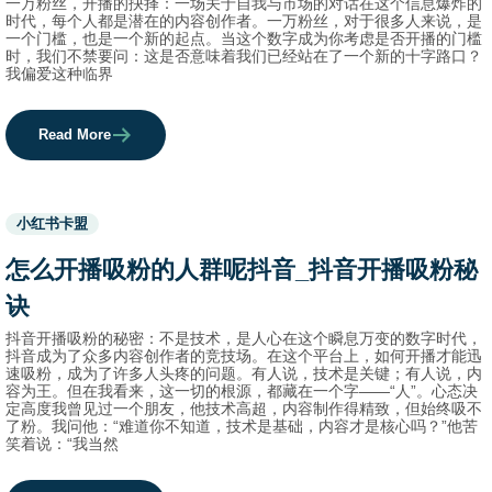
一万粉丝，开播的抉择：一场关于自我与市场的对话在这个信息爆炸的
时代，每个人都是潜在的内容创作者。一万粉丝，对于很多人来说，是
一个门槛，也是一个新的起点。当这个数字成为你考虑是否开播的门槛
时，我们不禁要问：这是否意味着我们已经站在了一个新的十字路口？
我偏爱这种临界
Read More
Used
小红书卡盟
before
category
怎么开播吸粉的人群呢抖音_抖音开播吸粉秘
names.
诀
抖音开播吸粉的秘密：不是技术，是人心在这个瞬息万变的数字时代，
抖音成为了众多内容创作者的竞技场。在这个平台上，如何开播才能迅
速吸粉，成为了许多人头疼的问题。有人说，技术是关键；有人说，内
容为王。但在我看来，这一切的根源，都藏在一个字——“人”。心态决
定高度我曾见过一个朋友，他技术高超，内容制作得精致，但始终吸不
了粉。我问他：“难道你不知道，技术是基础，内容才是核心吗？”他苦
笑着说：“我当然