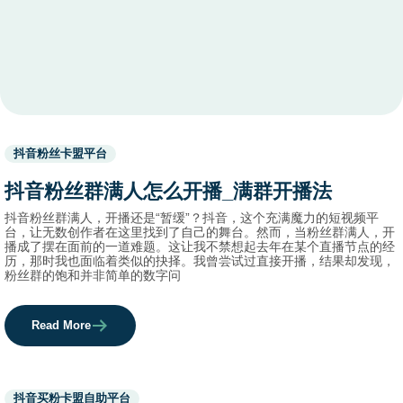
Used
抖音粉丝卡盟平台
before
category
抖音粉丝群满人怎么开播_满群开播法
names.
抖音粉丝群满人，开播还是“暂缓”？抖音，这个充满魔力的短视频平
台，让无数创作者在这里找到了自己的舞台。然而，当粉丝群满人，开
播成了摆在面前的一道难题。这让我不禁想起去年在某个直播节点的经
历，那时我也面临着类似的抉择。我曾尝试过直接开播，结果却发现，
粉丝群的饱和并非简单的数字问
Read More
Used
抖音买粉卡盟自助平台