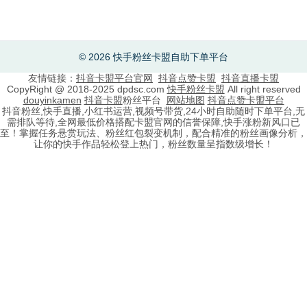
© 2026 快手粉丝卡盟自助下单平台
友情链接：
抖音卡盟平台官网
抖音点赞卡盟
抖音直播卡盟
CopyRight @ 2018-2025 dpdsc.com
快手粉丝卡盟
All right reserved
douyinkamen
抖音卡盟
粉丝平台
网站地图
抖音点赞卡盟平台
抖音粉丝,快手直播,小红书运营,视频号带货,24小时自助随时下单平台,无
需排队等待,全网最低价格搭配卡盟官网的信誉保障,快手涨粉新风口已
至！掌握任务悬赏玩法、粉丝红包裂变机制，配合精准的粉丝画像分析，
让你的快手作品轻松登上热门，粉丝数量呈指数级增长！