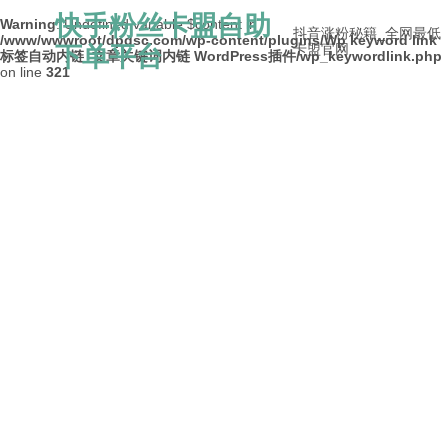
快手粉丝卡盟自助
Warning
: Undefined variable $content in
抖音涨粉秘籍_全网最低
/www/wwwroot/dpdsc.com/wp-content/plugins/Wp keyword link
下单平台
卡盟官网
标签自动内链_文章关键词内链 WordPress插件/wp_keywordlink.php
on line
321