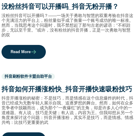
category
没粉丝抖音可以开播吗_抖音无粉开播？
names.
没粉丝抖音可以开播吗？——一场关于勇敢与智慧的双重考验在抖音这
个充满活力的平台上，粉丝量似乎成了衡量一个账号成功的唯一标准。
然而，当我思考这个问题时，我不禁想起了那句古老的谚语：“不积跬
步，无以至千里。”或许，没有粉丝的抖音开播，正是一次勇敢与智慧
的双
Read More
Used
抖音刷粉软件卡盟自助平台
before
category
抖音如何开播涨粉快_抖音开播快速吸粉技巧
names.
抖音开播涨粉的秘密：不是技巧，而是情感在这个信息爆炸的时代，抖
音已经成为无数年轻人展示自我、追逐梦想的舞台。然而，如何在众多
竞争者中脱颖而出，成为那个“一夜爆红”的主角，却是许多人心中的一
道难题。有人说，技巧是关键；有人说，内容为王。但我却想从另一个
角度来探讨这个问题：抖音开播涨粉，其实不是技巧，而是情感。情感
共鸣：比技巧更重要的武