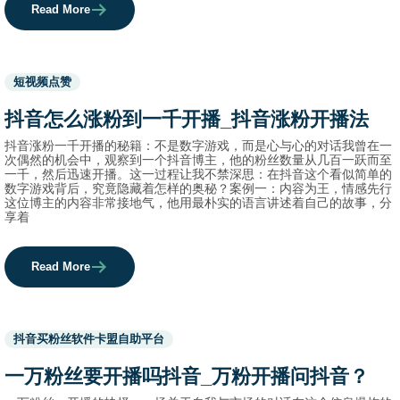
Read More
Used
短视频点赞
before
category
抖音怎么涨粉到一千开播_抖音涨粉开播法
names.
抖音涨粉一千开播的秘籍：不是数字游戏，而是心与心的对话我曾在一
次偶然的机会中，观察到一个抖音博主，他的粉丝数量从几百一跃而至
一千，然后迅速开播。这一过程让我不禁深思：在抖音这个看似简单的
数字游戏背后，究竟隐藏着怎样的奥秘？案例一：内容为王，情感先行
这位博主的内容非常接地气，他用最朴实的语言讲述着自己的故事，分
享着
Read More
Used
抖音买粉丝软件卡盟自助平台
before
category
一万粉丝要开播吗抖音_万粉开播问抖音？
names.