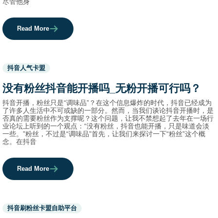
尽管他身
Read More
Used
抖音人气卡盟
before
category
没有粉丝抖音能开播吗_无粉开播可行吗？
names.
抖音开播，粉丝只是“调味品”？在这个信息爆炸的时代，抖音已经成为
了许多人生活中不可或缺的一部分。然而，当我们谈论抖音开播时，是
否真的需要粉丝作为支撑呢？这个问题，让我不禁想起了去年在一场行
业论坛上听到的一个观点：“没有粉丝，抖音也能开播，只是味道会淡
一些。”粉丝，不过是“调味品”首先，让我们来探讨一下“粉丝”这个概
念。在抖音
Read More
Used
抖音刷粉丝卡盟自助平台
before