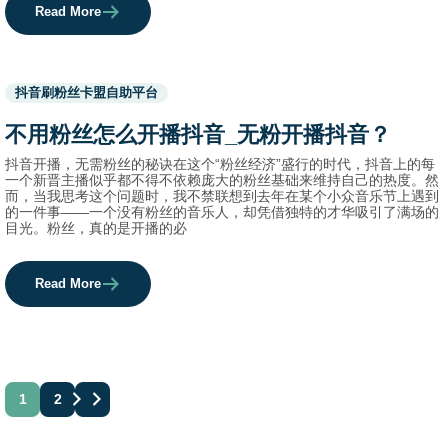
Read More
Used
抖音刷粉丝卡盟自助平台
before
category
不用粉丝怎么开播抖音_无粉开播抖音？
names.
抖音开播，无需粉丝的秘诀在这个“粉丝经济”盛行的时代，抖音上的每
一个新晋主播似乎都不得不依赖庞大的粉丝基础来维持自己的热度。然
而，当我思考这个问题时，我不禁联想到去年在某个小众音乐节上遇到
的一件事——一个没有粉丝的音乐人，却凭借独特的才华吸引了满场的
目光。粉丝，真的是开播的必
Read More
文
1
2
章
分
页