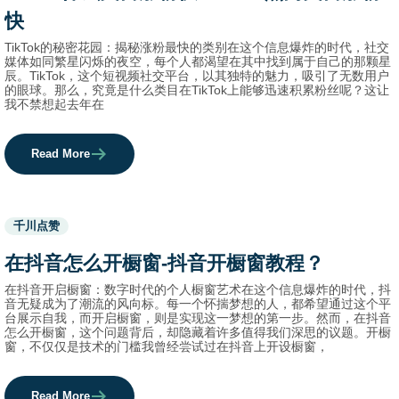
快
TikTok的秘密花园：揭秘涨粉最快的类别在这个信息爆炸的时代，社交
媒体如同繁星闪烁的夜空，每个人都渴望在其中找到属于自己的那颗星
辰。TikTok，这个短视频社交平台，以其独特的魅力，吸引了无数用户
的眼球。那么，究竟是什么类目在TikTok上能够迅速积累粉丝呢？这让
我不禁想起去年在
Read More
Used
千川点赞
before
category
在抖音怎么开橱窗-抖音开橱窗教程？
names.
在抖音开启橱窗：数字时代的个人橱窗艺术在这个信息爆炸的时代，抖
音无疑成为了潮流的风向标。每一个怀揣梦想的人，都希望通过这个平
台展示自我，而开启橱窗，则是实现这一梦想的第一步。然而，在抖音
怎么开橱窗，这个问题背后，却隐藏着许多值得我们深思的议题。开橱
窗，不仅仅是技术的门槛我曾经尝试过在抖音上开设橱窗，
Read More