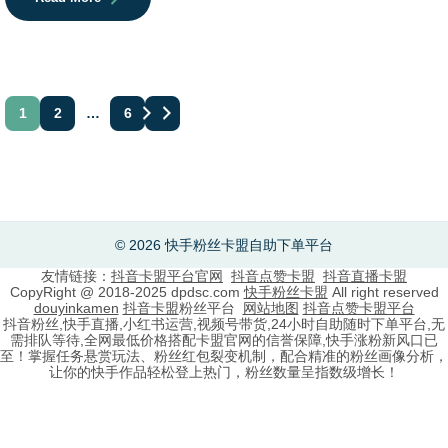
文
1
2
…
6
章
分
页
© 2026 快手粉丝卡盟自助下单平台
友情链接：
抖音卡盟平台官网
抖音点赞卡盟
抖音直播卡盟
CopyRight @ 2018-2025 dpdsc.com
快手粉丝卡盟
All right reserved
douyinkamen
抖音卡盟
粉丝平台
网站地图
抖音点赞卡盟平台
抖音粉丝,快手直播,小红书运营,视频号带货,24小时自助随时下单平台,无
需排队等待,全网最低价格搭配卡盟官网的信誉保障,快手涨粉新风口已
至！掌握任务悬赏玩法、粉丝红包裂变机制，配合精准的粉丝画像分析，
让你的快手作品轻松登上热门，粉丝数量呈指数级增长！