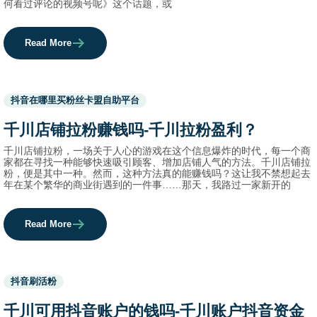
何看过评论的视频号呢》这个话题，或
Read More
Used
抖音在哪里买粉丝卡盟自助平台
before
category
千川店铺拉粉赚钱吗-千川拉粉盈利？
names.
千川店铺拉粉，一场关于人心的游戏在这个信息爆炸的时代，每一个商
家都在寻找一种能够快速吸引顾客、增加店铺人气的方法。千川店铺拉
粉，便是其中一种。然而，这种方法真的能赚钱吗？这让我不禁想起去
年在某个繁华的商业街遇到的一件事……那天，我路过一家新开的
Read More
Used
抖音刷活粉
before
category
千川可用抖音账户的钱吗-千川账户抖音资金
names.