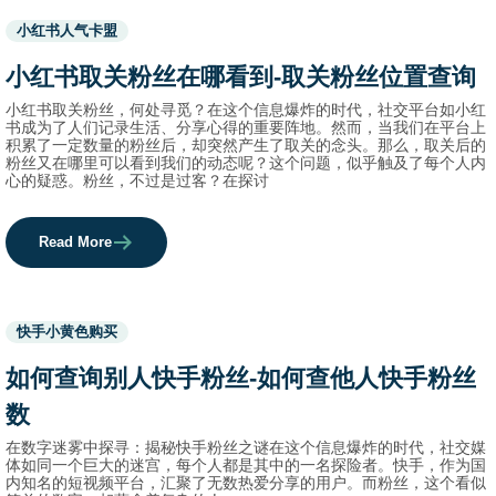
Used
小红书人气卡盟
before
category
小红书取关粉丝在哪看到-取关粉丝位置查询
names.
小红书取关粉丝，何处寻觅？在这个信息爆炸的时代，社交平台如小红
书成为了人们记录生活、分享心得的重要阵地。然而，当我们在平台上
积累了一定数量的粉丝后，却突然产生了取关的念头。那么，取关后的
粉丝又在哪里可以看到我们的动态呢？这个问题，似乎触及了每个人内
心的疑惑。粉丝，不过是过客？在探讨
Read More
Used
快手小黄色购买
before
category
如何查询别人快手粉丝-如何查他人快手粉丝
names.
数
在数字迷雾中探寻：揭秘快手粉丝之谜在这个信息爆炸的时代，社交媒
体如同一个巨大的迷宫，每个人都是其中的一名探险者。快手，作为国
内知名的短视频平台，汇聚了无数热爱分享的用户。而粉丝，这个看似