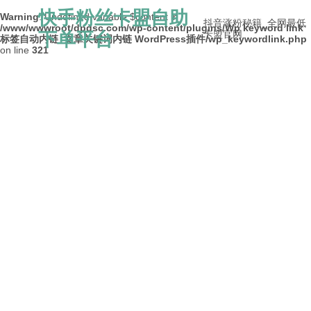
快手粉丝卡盟自助
Warning
: Undefined variable $content in
抖音涨粉秘籍_全网最低
/www/wwwroot/dpdsc.com/wp-content/plugins/Wp keyword link
下单平台
卡盟官网
标签自动内链_文章关键词内链 WordPress插件/wp_keywordlink.php
on line
321