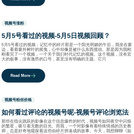
Used
视频号涨粉
before
category
5月5号看过的视频-5月5日视频回顾？
names.
5月5号看过的视频：记忆中的碎片那是一个阳光明媚的午后，我坐在窗
边，看着窗外树叶的摇曳，心中却像是被什么东西搅动。那是因为我刚
刚看完了一个视频，一个关于我们时代记忆的视频。这个视频，没有宏
大的叙事，没有激昂的口号，甚至没有明确的主题。它只
Read More
Used
视频号粉丝价格
before
category
如何看过评论的视频号呢-视频号评论浏览法
names.
那些在指尖跳跃的影像在这个信息爆炸的时代，视频号如同夜空中闪烁
的繁星，吸引着无数的目光。而我，一个对影像有着特殊情感的历史教
师，总是好奇地窥探着这些由碎片拼凑成的故事。今天，我想聊聊《如