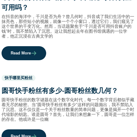
可用吗？
在抖音的海洋中，千川是否为舟？曾几何时，抖音成了我们生活中的一
抹亮色，那些短小的视频，就像一个个小窗口，透过它们，我们窥见了
这个世界的千变万化。然而，当话题聚焦于“千川是否可用抖音账户的
钱”时，我不禁陷入了沉思。这让我想起去年在图书馆偶遇的一位学
者，他正沉浸在古典文学的
Read More
Used
快手哪里买粉丝
before
category
圆哥快手粉丝有多少-圆哥粉丝数几何？
names.
圆哥快手粉丝的数字谜题在这个数字化时代，每一个数字背后都似乎藏
着无尽的秘密。当“圆哥快手粉丝有多少”这样的问题抛出，我不禁陷入
了沉思。这不仅仅是一个关于粉丝数量的简单问题，更像是揭开一个时
代缩影的钥匙。谁是圆哥？首先，让我们来想象一下，圆哥是一位怎样
的存在。他或许是一位幽
Read More