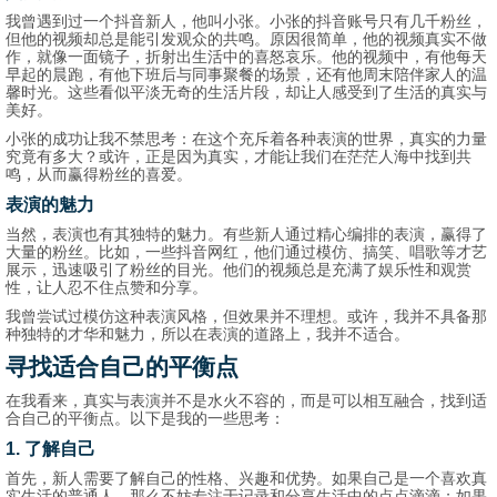
我曾遇到过一个抖音新人，他叫小张。小张的抖音账号只有几千粉丝，
但他的视频却总是能引发观众的共鸣。原因很简单，他的视频真实不做
作，就像一面镜子，折射出生活中的喜怒哀乐。他的视频中，有他每天
早起的晨跑，有他下班后与同事聚餐的场景，还有他周末陪伴家人的温
馨时光。这些看似平淡无奇的生活片段，却让人感受到了生活的真实与
美好。
小张的成功让我不禁思考：在这个充斥着各种表演的世界，真实的力量
究竟有多大？或许，正是因为真实，才能让我们在茫茫人海中找到共
鸣，从而赢得粉丝的喜爱。
表演的魅力
当然，表演也有其独特的魅力。有些新人通过精心编排的表演，赢得了
大量的粉丝。比如，一些抖音网红，他们通过模仿、搞笑、唱歌等才艺
展示，迅速吸引了粉丝的目光。他们的视频总是充满了娱乐性和观赏
性，让人忍不住点赞和分享。
我曾尝试过模仿这种表演风格，但效果并不理想。或许，我并不具备那
种独特的才华和魅力，所以在表演的道路上，我并不适合。
寻找适合自己的平衡点
在我看来，真实与表演并不是水火不容的，而是可以相互融合，找到适
合自己的平衡点。以下是我的一些思考：
1. 了解自己
首先，新人需要了解自己的性格、兴趣和优势。如果自己是一个喜欢真
实生活的普通人，那么不妨专注于记录和分享生活中的点点滴滴；如果