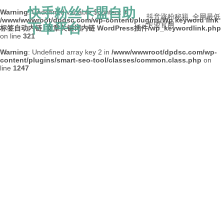
快手粉丝卡盟自助
Warning
: Undefined variable $content in
抖音涨粉秘籍_全网最低
/www/wwwroot/dpdsc.com/wp-content/plugins/Wp keyword link
下单平台
卡盟官网
标签自动内链_文章关键词内链 WordPress插件/wp_keywordlink.php
on line
321
Warning
: Undefined array key 2 in
/www/wwwroot/dpdsc.com/wp-
content/plugins/smart-seo-tool/classes/common.class.php
on
line
1247