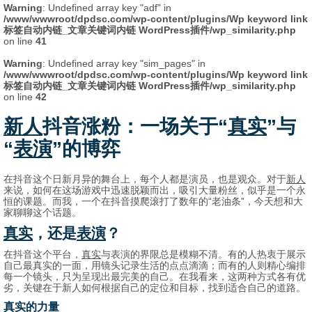
Warning
: Undefined array key "adf" in
/www/wwwroot/dpdsc.com/wp-content/plugins/Wp keyword link
标签自动内链_文章关键词内链 WordPress插件/wp_similarity.php
on line
41
Warning
: Undefined array key "sim_pages" in
/www/wwwroot/dpdsc.com/wp-content/plugins/Wp keyword link
标签自动内链_文章关键词内链 WordPress插件/wp_similarity.php
on line
42
新人
抖音涨粉：一场关于“
真实
”与
“
表演
”的博弈
在抖音这个日新月异的舞台上，每个人都是演员，也是观众。对于
新人
来说，如何在这场游戏中迅速脱颖而出，吸引大量粉丝，似乎是一个永
恒的课题。而我，一个在抖音摸爬滚打了数年的“老油条”，今天想和大
家聊聊这个话题。
真实
，还是
表演
？
在抖音这个平台，
真实
与表演的界限总是模糊不清。有的人热衷于展示
自己最真实的一面，用镜头记录生活的点点滴滴；而有的人则精心编排
每一个镜头，只为呈现出最完美的自己。在我看来，这两种方式各有优
劣，关键在于新人如何根据自己的定位和目标，找到适合自己的道路。
真实的力量