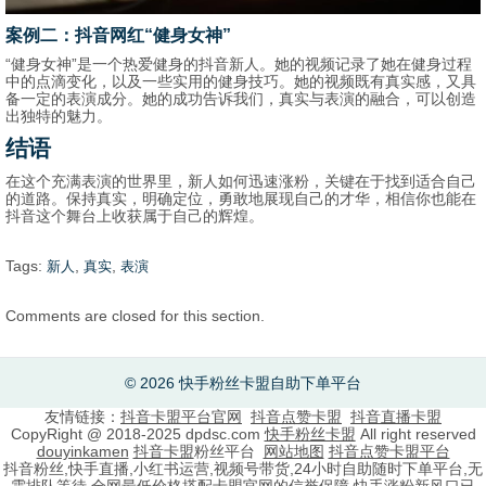
案例二：抖音网红“健身女神”
“健身女神”是一个热爱健身的抖音新人。她的视频记录了她在健身过程
中的点滴变化，以及一些实用的健身技巧。她的视频既有真实感，又具
备一定的表演成分。她的成功告诉我们，真实与表演的融合，可以创造
出独特的魅力。
结语
在这个充满表演的世界里，新人如何迅速涨粉，关键在于找到适合自己
的道路。保持真实，明确定位，勇敢地展现自己的才华，相信你也能在
抖音这个舞台上收获属于自己的辉煌。
Tags:
,
,
新人
真实
表演
Comments are closed for this section.
© 2026 快手粉丝卡盟自助下单平台
友情链接：
抖音卡盟平台官网
抖音点赞卡盟
抖音直播卡盟
CopyRight @ 2018-2025 dpdsc.com
快手粉丝卡盟
All right reserved
douyinkamen
抖音卡盟
粉丝平台
网站地图
抖音点赞卡盟平台
抖音粉丝,快手直播,小红书运营,视频号带货,24小时自助随时下单平台,无
需排队等待,全网最低价格搭配卡盟官网的信誉保障,快手涨粉新风口已