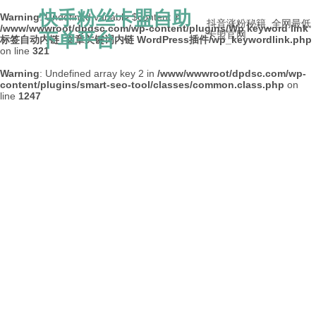
快手粉丝卡盟自助
Warning
: Undefined variable $content in
抖音涨粉秘籍_全网最低
/www/wwwroot/dpdsc.com/wp-content/plugins/Wp keyword link
下单平台
卡盟官网
标签自动内链_文章关键词内链 WordPress插件/wp_keywordlink.php
on line
321
Warning
: Undefined array key 2 in
/www/wwwroot/dpdsc.com/wp-
content/plugins/smart-seo-tool/classes/common.class.php
on
line
1247