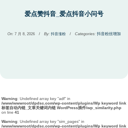
爱点赞抖音_爱点抖音小问号
Used
/
By:
/
Categories:
抖音粉丝增加
On:
7 月 8, 2026
抖音涨粉
before
category
names.
Warning
: Undefined array key "adf" in
/www/wwwroot/dpdsc.com/wp-content/plugins/Wp keyword link
标签自动内链_文章关键词内链 WordPress插件/wp_similarity.php
on line
41
Warning
: Undefined array key "sim_pages" in
/www/wwwroot/dpdsc.com/wp-content/plugins/Wp keyword link