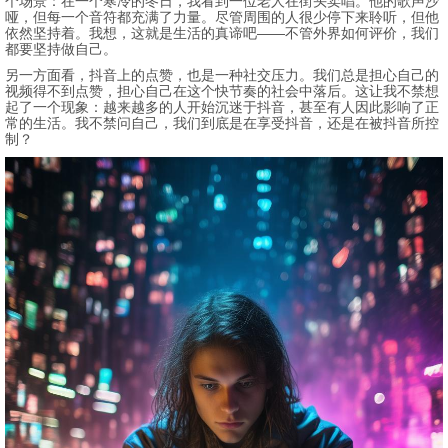
个场景：在一个寒冷的冬日，我看到一位老人在街头卖唱。他的歌声沙
哑，但每一个音符都充满了力量。尽管周围的人很少停下来聆听，但他
依然坚持着。我想，这就是生活的真谛吧——不管外界如何评价，我们
都要坚持做自己。
另一方面看，抖音上的点赞，也是一种社交压力。我们总是担心自己的
视频得不到点赞，担心自己在这个快节奏的社会中落后。这让我不禁想
起了一个现象：越来越多的人开始沉迷于抖音，甚至有人因此影响了正
常的生活。我不禁问自己，我们到底是在享受抖音，还是在被抖音所控
制？