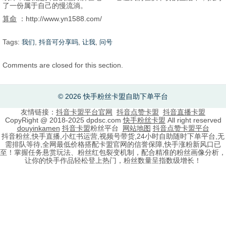
了一份属于自己的慢流淌。
算命
：http://www.yn1588.com/
Tags:
,
,
,
我们
抖音可分享吗
让我
问号
Comments are closed for this section.
© 2026 快手粉丝卡盟自助下单平台
友情链接：
抖音卡盟平台官网
抖音点赞卡盟
抖音直播卡盟
CopyRight @ 2018-2025 dpdsc.com
快手粉丝卡盟
All right reserved
douyinkamen
抖音卡盟
粉丝平台
网站地图
抖音点赞卡盟平台
抖音粉丝,快手直播,小红书运营,视频号带货,24小时自助随时下单平台,无
需排队等待,全网最低价格搭配卡盟官网的信誉保障,快手涨粉新风口已
至！掌握任务悬赏玩法、粉丝红包裂变机制，配合精准的粉丝画像分析，
让你的快手作品轻松登上热门，粉丝数量呈指数级增长！