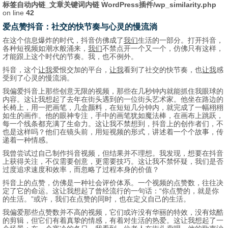
标签自动内链_文章关键词内链 WordPress插件/wp_similarity.php
on line
42
爱点赞抖音：社交的快节奏与心灵的慢流淌
在这个信息爆炸的时代，抖音仿佛成了
我们
生活的一部分。打开抖音，
各种短视频如潮水般涌来，
我们
不禁点开一个又一个，仿佛只有这样，
才能跟上这个时代的节奏。我，也不例外。
抖音，这个
让我
爱恨交加的平台，
让我
看到了社交的快节奏，也
让我
感
受到了心灵的慢流淌。
我偏爱抖音上那些创意无限的视频，那些在几秒钟内就能抓住我眼球的
内容。这让我想起了去年在街头遇到的一位街头艺术家。他坐在路边的
长椅上，用一把画笔，几盒颜料，在短短几分钟内，就完成了一幅栩栩
如生的画作。他的眼神专注，手中的画笔犹如魔法棒，在画布上跳跃，
每一个线条都充满了生命力。这让我不禁想到，抖音上的创作者们，不
也是这样吗？他们在镜头前，用短视频的形式，讲述着一个个故事，传
递着一种情感。
我曾尝试过自己制作抖音视频，但结果并不理想。我发现，想要在抖音
上获得关注，不仅需要创意，更需要技巧。这让我不禁怀疑，我们是否
过度追求速度和效率，而忽略了过程本身的价值？
抖音上的点赞，仿佛是一种社会评价体系。一个视频的点赞数，往往决
定了它的命运。这让我想起了曾经流行的一句话：“你点赞的，就是你
的生活。”或许，我们在点赞的同时，也在定义自己的生活。
我偏爱那些点赞数并不高的视频，它们或许没有华丽的特效，没有炫酷
的剪辑，但它们有着真挚的情感，有着对生活的热爱。这让我想起了一