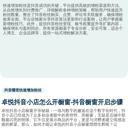
快速增加粉丝是抖音成功的关键，平台提供高效的增粉渠道和方法。
从自然增长到付费推广，详细解析各种增粉策略，帮助用户快速提升
粉丝数量。整合了抖音粉丝购买、点赞、评论等关联服务，确保增粉
效果全面。平台还独家分享抖音算法更新和行业案例，让用户掌握最
新增粉技巧。此外，提供抖音粉丝变现、账号权重提升等扩展内容，
确保增长与盈利同步。所有资源都基于专业分析，安全可靠，适合个
人博主、企业品牌等，提供一站式增粉解决方案。
Used
抖音哪里快速增加粉丝
before
category
卓悦抖音小店怎么开橱窗-抖音橱窗开启步骤
names.
卓悦抖音小店橱窗开张秘籍：一场与数字的邂逅在这个数字化时代，抖
音小店已经成为了众多创业者眼中的香饽饽。而橱窗，无疑是店铺中那
颗最闪亮的明珠。它不仅是展示商品的平台，更是与消费者建立情感连
接的桥梁。那么，如何才能让卓悦的抖音小店橱窗熠熠生辉呢？让