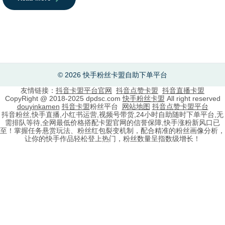
© 2026 快手粉丝卡盟自助下单平台
友情链接：
抖音卡盟平台官网
抖音点赞卡盟
抖音直播卡盟
CopyRight @ 2018-2025 dpdsc.com
快手粉丝卡盟
All right reserved
douyinkamen
抖音卡盟
粉丝平台
网站地图
抖音点赞卡盟平台
抖音粉丝,快手直播,小红书运营,视频号带货,24小时自助随时下单平台,无
需排队等待,全网最低价格搭配卡盟官网的信誉保障,快手涨粉新风口已
至！掌握任务悬赏玩法、粉丝红包裂变机制，配合精准的粉丝画像分析，
让你的快手作品轻松登上热门，粉丝数量呈指数级增长！