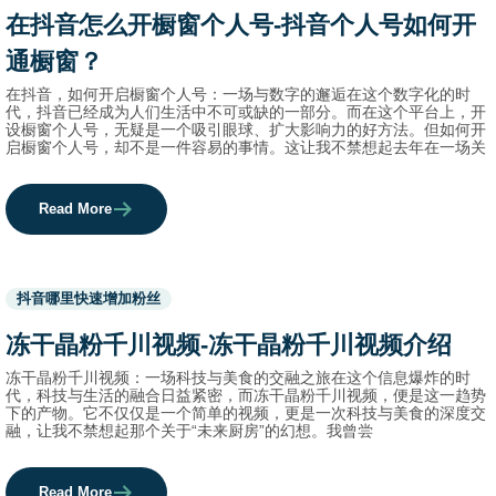
category
在抖音怎么开橱窗个人号-抖音个人号如何开
names.
通橱窗？
在抖音，如何开启橱窗个人号：一场与数字的邂逅在这个数字化的时
代，抖音已经成为人们生活中不可或缺的一部分。而在这个平台上，开
设橱窗个人号，无疑是一个吸引眼球、扩大影响力的好方法。但如何开
启橱窗个人号，却不是一件容易的事情。这让我不禁想起去年在一场关
Read More
Used
抖音哪里快速增加粉丝
before
category
冻干晶粉千川视频-冻干晶粉千川视频介绍
names.
冻干晶粉千川视频：一场科技与美食的交融之旅在这个信息爆炸的时
代，科技与生活的融合日益紧密，而冻干晶粉千川视频，便是这一趋势
下的产物。它不仅仅是一个简单的视频，更是一次科技与美食的深度交
融，让我不禁想起那个关于“未来厨房”的幻想。我曾尝
Read More