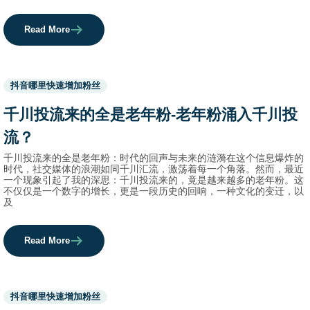
Read More
Used
抖音哪里快速增加粉丝
before
category
千川投流来的全是老年粉-老年粉涌入千川投
names.
流？
千川投流来的全是老年粉：时代的回声与未来的涟漪在这个信息爆炸的
时代，社交媒体的浪潮如同千川汇流，激荡着每一个角落。然而，最近
一个现象引起了我的深思：千川投流来的，竟是越来越多的老年粉。这
不仅仅是一个数字的增长，更是一段历史的回响，一种文化的变迁，以
及
Read More
Used
抖音哪里快速增加粉丝
before