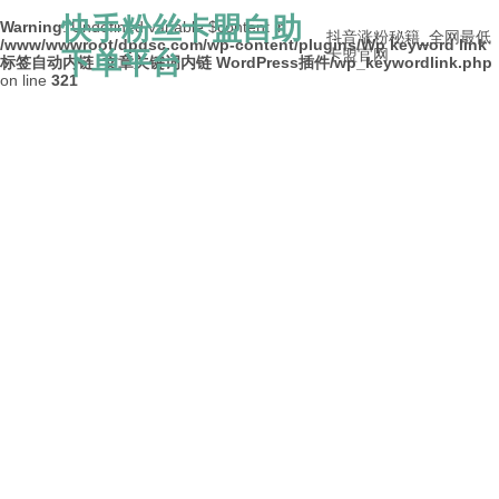
快手粉丝卡盟自助
Warning
: Undefined variable $content in
抖音涨粉秘籍_全网最低
/www/wwwroot/dpdsc.com/wp-content/plugins/Wp keyword link
下单平台
卡盟官网
标签自动内链_文章关键词内链 WordPress插件/wp_keywordlink.php
on line
321