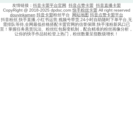
友情链接：
抖音卡盟平台官网
抖音点赞卡盟
抖音直播卡盟
CopyRight @ 2018-2025 dpdsc.com
快手粉丝卡盟
All right reserved
douyinkamen
抖音卡盟
粉丝平台
网站地图
抖音点赞卡盟平台
抖音粉丝,快手直播,小红书运营,视频号带货,24小时自助随时下单平台,无
需排队等待,全网最低价格搭配卡盟官网的信誉保障,快手涨粉新风口已
至！掌握任务悬赏玩法、粉丝红包裂变机制，配合精准的粉丝画像分析，
让你的快手作品轻松登上热门，粉丝数量呈指数级增长！