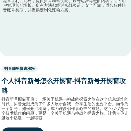
流量红利。此外，提供抖音粉丝变现、账号运营等进阶内容，助力用
户实现长期增长。所有方法都经过实战验证，安全可靠，适合各种抖
音账号类型，并提供定制化涨粉方案。
Used
抖音哪里快速涨粉
before
category
个人抖音新号怎么开橱窗-抖音新号开橱窗攻
names.
略
抖音新号橱窗开启：一场关于机遇与挑战的探索之旅在这个信息爆炸的
时代，抖音无疑成为了许多人展示自我、分享生活的重要平台。而作为
一个新号，如何开启橱窗，成为许多创作者心中的难题。这不仅仅是一
个技术操作的问题，更是一个关于机遇与挑战的探索之旅。让我带你走
进这个话题，一起聊聊