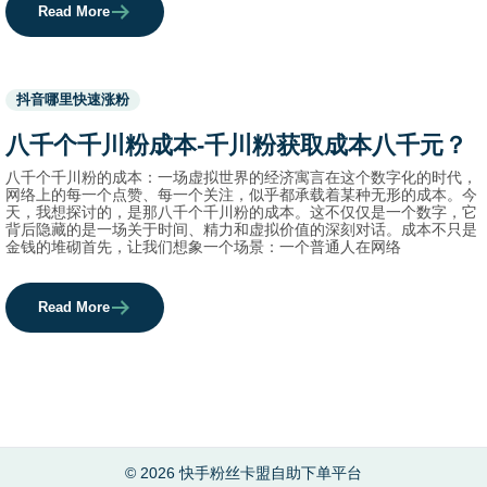
Read More
Used
抖音哪里快速涨粉
before
category
八千个千川粉成本-千川粉获取成本八千元？
names.
八千个千川粉的成本：一场虚拟世界的经济寓言在这个数字化的时代，
网络上的每一个点赞、每一个关注，似乎都承载着某种无形的成本。今
天，我想探讨的，是那八千个千川粉的成本。这不仅仅是一个数字，它
背后隐藏的是一场关于时间、精力和虚拟价值的深刻对话。成本不只是
金钱的堆砌首先，让我们想象一个场景：一个普通人在网络
Read More
© 2026 快手粉丝卡盟自助下单平台