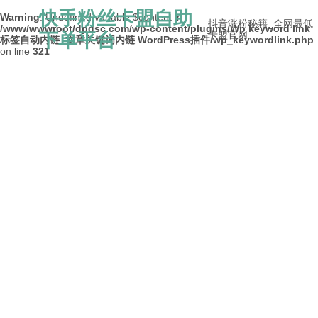
快手粉丝卡盟自助
Warning
: Undefined variable $content in
抖音涨粉秘籍_全网最低
/www/wwwroot/dpdsc.com/wp-content/plugins/Wp keyword link
下单平台
卡盟官网
标签自动内链_文章关键词内链 WordPress插件/wp_keywordlink.php
on line
321