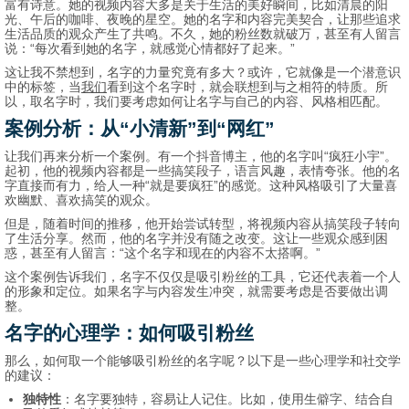
富有诗意。她的视频内容大多是关于生活的美好瞬间，比如清晨的阳
光、午后的咖啡、夜晚的星空。她的名字和内容完美契合，让那些追求
生活品质的观众产生了共鸣。不久，她的粉丝数就破万，甚至有人留言
说：“每次看到她的名字，就感觉心情都好了起来。”
这让我不禁想到，名字的力量究竟有多大？或许，它就像是一个潜意识
中的标签，当
我们
看到这个名字时，就会联想到与之相符的特质。所
以，取名字时，我们要考虑如何让名字与自己的内容、风格相匹配。
案例分析：从“小清新”到“网红”
让我们再来分析一个案例。有一个抖音博主，他的名字叫“疯狂小宇”。
起初，他的视频内容都是一些搞笑段子，语言风趣，表情夸张。他的名
字直接而有力，给人一种“就是要疯狂”的感觉。这种风格吸引了大量喜
欢幽默、喜欢搞笑的观众。
但是，随着时间的推移，他开始尝试转型，将视频内容从搞笑段子转向
了生活分享。然而，他的名字并没有随之改变。这让一些观众感到困
惑，甚至有人留言：“这个名字和现在的内容不太搭啊。”
这个案例告诉我们，名字不仅仅是吸引粉丝的工具，它还代表着一个人
的形象和定位。如果名字与内容发生冲突，就需要考虑是否要做出调
整。
名字的心理学：如何吸引粉丝
那么，如何取一个能够吸引粉丝的名字呢？以下是一些心理学和社交学
的建议：
独特性
：名字要独特，容易让人记住。比如，使用生僻字、结合自