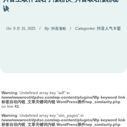
诀
Used
/
By:
/
Categories:
抖音人气卡盟
On:
9 月 15, 2025
抖音涨粉
before
category
names.
Warning
: Undefined array key "adf" in
/www/wwwroot/dpdsc.com/wp-content/plugins/Wp keyword link
标签自动内链_文章关键词内链 WordPress插件/wp_similarity.php
on line
41
Warning
: Undefined array key "sim_pages" in
/www/wwwroot/dpdsc.com/wp-content/plugins/Wp keyword link
标签自动内链_文章关键词内链 WordPress插件/wp_similarity.php