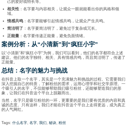
己的爱好或特长等。
相关性
：名字要与内容相关，让观众一眼就能看出你的风格和领
域。
情感共鸣
：名字要能够引起情感共鸣，让观众产生共鸣。
简洁明了
：名字要简洁明了，避免过于复杂或冗长。
正能量
：名字要传递正能量，避免负面情绪。
案例分析：从“小清新”到“疯狂小宇”
以“小清新”和“疯狂小宇”为例，我们可以看到，他们的名字都符合上述
建议。他们的名字独特、相关、具有情感共鸣，而且简洁明了，传递了
正能量。
总结：名字的魅力与挑战
在抖音上取一个名字，其实是一个充满魅力和挑战的过程。它需要我们
深入挖掘自己的特质，了解粉丝的需求，运用心理学和社交学原理。一
个吸引人的名字，不仅能够帮助我们吸引粉丝，还能够塑造我们的形
象，让我们在抖音这个平台上脱颖而出。
当然，名字只是吸引粉丝的一环，更重要的是我们要有优质的内容和真
诚的态度。只有这样，我们才能在抖音这个平台上走得更远，成为真正
的人气网红。
Tags:
,
,
,
,
什么名字
名字
我们
秘诀
粉丝