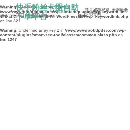
快手粉丝卡盟自助
Warning
: Undefined variable $content in
抖音涨粉秘籍_全网最低
/www/wwwroot/dpdsc.com/wp-content/plugins/Wp keyword link
下单平台
卡盟官网
标签自动内链_文章关键词内链 WordPress插件/wp_keywordlink.php
on line
321
Warning
: Undefined array key 2 in
/www/wwwroot/dpdsc.com/wp-
content/plugins/smart-seo-tool/classes/common.class.php
on
line
1247