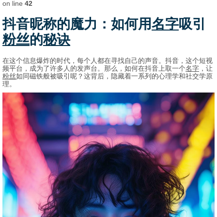
on line
42
抖音昵称的魔力：如何用
名字
吸引
粉丝
的
秘诀
在这个信息爆炸的时代，每个人都在寻找自己的声音。抖音，这个短视
频平台，成为了许多人的发声台。那么，如何在抖音上取一个
名字
，让
粉丝
如同磁铁般被吸引呢？这背后，隐藏着一系列的心理学和社交学原
理。