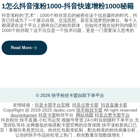
category
1怎么抖音涨粉1000-抖音快速增粉1000秘籍
names.
抖音涨粉的“艺术”：1000个粉丝背后的秘密在这个信息爆炸的时代，抖
音已经成为了一个展示自我、交流思想、甚至实现梦想的舞台。每个人
都渴望在这个平台上拥有自己的粉丝群体，但如何才能在短时间内吸引
1000个粉丝呢？这不仅仅是一个技术问题，更是一门需要深入思考的
Read More
© 2026 快手粉丝卡盟自助下单平台
友情链接：
抖音卡盟平台官网
抖音点赞卡盟
抖音直播卡盟
CopyRight @ 2018-2025 dpdsc.com
快手粉丝卡盟
All right reserved
douyinkamen
抖音卡盟
粉丝平台
网站地图
抖音点赞卡盟平台
抖音粉丝,快手直播,小红书运营,视频号带货,24小时自助随时下单平台,无
需排队等待,全网最低价格搭配卡盟官网的信誉保障,快手涨粉新风口已
至！掌握任务悬赏玩法、粉丝红包裂变机制，配合精准的粉丝画像分析，
让你的快手作品轻松登上热门，粉丝数量呈指数级增长！