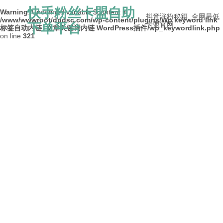
快手粉丝卡盟自助
Warning
: Undefined variable $content in
抖音涨粉秘籍_全网最低
/www/wwwroot/dpdsc.com/wp-content/plugins/Wp keyword link
下单平台
卡盟官网
标签自动内链_文章关键词内链 WordPress插件/wp_keywordlink.php
on line
321