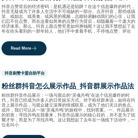
抖音点赞背后的经济密码：是机遇还是陷阱？在这个信息爆炸的时代，
抖音无疑成为了许多人生活中不可或缺的一部分。点开抖音，那些或搞
笑、或励志、或美食、或风景的视频，总能轻易触动我们的心弦，让我
们忍不住点赞。而在这看似简单的点赞行为背后，却隐藏着一个庞大的
经济体系。那么，抖音上面点赞究竟如何挣钱呢？这让我不禁想起了去
年在街头看到的一群年轻人，他们手中拿着手机，不停地点赞、评论
Read More
Used
抖音刷赞卡盟自助平台
before
category
粉丝群抖音怎么展示作品_抖音群展示作品法
names.
粉丝群抖音作品展示：一场与观众的“灵魂共鸣”在这个信息爆炸的时
代，抖音已经成为许多人的日常娱乐方式。对于粉丝群来说，如何在抖
音上展示作品，与观众建立深厚的情感联系，成为了他们关注的焦点。
或许，我们可以从一场“灵魂共鸣”的旅程中，找到答案。一、作品展示
的初衷：寻找共鸣在我看来，抖音作品展示的核心目的，并不是为了炫
耀才华，而是为了寻找共鸣。这让我想起了去年在一场线下活动中，一
位名叫小