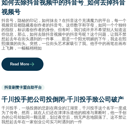
如何去除抖音视频中的抖音号_如何去掉抖音
names.
视频号
抖音号，隐秘的印记，如何抹去？在抖音这个充满魔力的平台，每一个
视频背后都隐藏着创作者的抖音号。这些数字和字母，如同一个个独特
的指纹，标识着创作者的身份。但有时，我们或许并不希望别人知道这
些信息，那么，如何去除抖音视频中的抖音号呢？这个问题，让我不禁
想起去年在街头遇到的一件事……那是一个阳光明媚的下午，我走在熙
熙攘攘的街头。突然，一位街头艺术家吸引了我。他手中的画笔在画布
上飞舞，一幅幅栩栩如
Read More
Used
抖音刷赞卡盟自助平台
before
category
千川投手把公司投倒闭-千川投手致公司破产
names.
千川投手，一场投掷的悲剧在商业的江湖里，千川投手这个名字一度成
为了传奇。然而，就在人们还在津津乐道他的精准与果断时，他一手创
办的公司却如同一颗流星，划过夜空后，悄无声息地陨落了。这不禁让
我想起去年在一家创业公司实习时遇到的一件