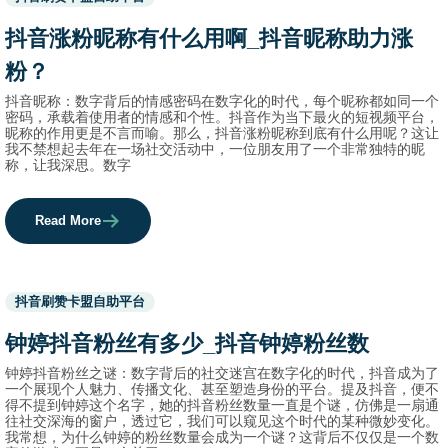
before
category
抖音涨粉昵称有什么用啊_抖音昵称助力涨
names.
粉？
抖音昵称：数字背后的情感密码在数字化的时代，每个昵称都如同一个
密码，承载着使用者的情感和个性。抖音作为当下最火的短视频平台，
昵称的作用更是不言而喻。那么，抖音涨粉昵称到底有什么用呢？这让
我不禁想起去年在一场社交活动中，一位朋友用了一个非常独特的昵
称，让我深思。数字
Read More
Used
抖音刷赞卡盟自助平台
before
category
钟婷抖音粉丝有多少_抖音钟婷粉丝数
names.
钟婷抖音粉丝之谜：数字背后的社交迷宫在数字化的时代，抖音成为了
一个展现个人魅力、传播文化、甚至塑造身份的平台。提及抖音，便不
得不提到钟婷这个名字，她的抖音粉丝数量一直是个谜，仿佛是一扇通
往社交深海的窗户，透过它，我们可以窥见这个时代的某种微妙变化。
我常想，为什么钟婷的粉丝数量会成为一个谜？这背后不仅仅是一个数