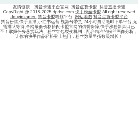
友情链接：
抖音卡盟平台官网
抖音点赞卡盟
抖音直播卡盟
CopyRight @ 2018-2025 dpdsc.com
快手粉丝卡盟
All right reserved
douyinkamen
抖音卡盟
粉丝平台
网站地图
抖音点赞卡盟平台
抖音粉丝,快手直播,小红书运营,视频号带货,24小时自助随时下单平台,无
需排队等待,全网最低价格搭配卡盟官网的信誉保障,快手涨粉新风口已
至！掌握任务悬赏玩法、粉丝红包裂变机制，配合精准的粉丝画像分析，
让你的快手作品轻松登上热门，粉丝数量呈指数级增长！