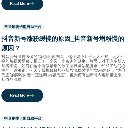
Read More
Used
抖音刷赞卡盟自助平台
before
category
抖音新号涨粉缓慢的原因_抖音新号增粉慢的
names.
原因？
抖音新号涨粉缓慢的“隐秘角落”抖音，这个如今几乎无人不知、无人不
晓的短视频平台，见证了一个又一个奇迹的诞生。然而，对于许多新入
局者来说，如何在这个看似繁华的数字世界里站稳脚跟，却成了他们心
中的一道难题。今天，我想聊聊那些新号涨粉缓慢的“隐秘角落”。“内容
为王”的悖论抖音一直强调“内容为王”，但为何有些新号内容质量上乘，
却依然涨粉
Read More
Used
抖音刷赞卡盟自助平台
before
category