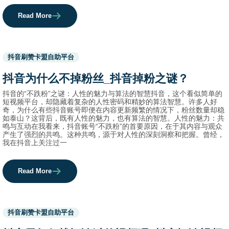
Read More
Used
抖音刷赞卡盟自助平台
before
category
抖音为什么不掉粉丝_抖音掉粉之谜？
names.
抖音的“不跌粉”之谜：人性的魅力与算法的智慧抖音，这个看似简单的
短视频平台，却隐藏着复杂的人性密码和精妙的算法智慧。许多人好
奇，为什么有些抖音账号即便在内容更新频繁的情况下，粉丝数量却稳
如泰山？这背后，既有人性的魅力，也有算法的智慧。人性的魅力：共
鸣与互动在我看来，抖音账号“不跌粉”的首要原因，在于其内容与观众
产生了强烈的共鸣。这种共鸣，源于对人性的深刻洞察和把握。曾经，
我在抖音上关注过一
Read More
Used
抖音刷赞卡盟自助平台
before
category