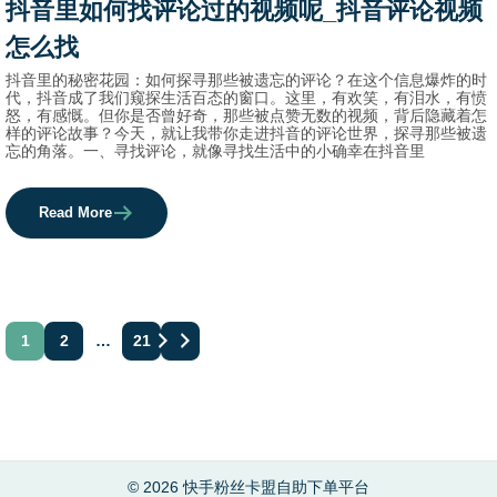
抖音里如何找评论过的视频呢_抖音评论视频
names.
怎么找
抖音里的秘密花园：如何探寻那些被遗忘的评论？在这个信息爆炸的时
代，抖音成了我们窥探生活百态的窗口。这里，有欢笑，有泪水，有愤
怒，有感慨。但你是否曾好奇，那些被点赞无数的视频，背后隐藏着怎
样的评论故事？今天，就让我带你走进抖音的评论世界，探寻那些被遗
忘的角落。一、寻找评论，就像寻找生活中的小确幸在抖音里
Read More
文
1
2
…
21
章
分
页
© 2026 快手粉丝卡盟自助下单平台