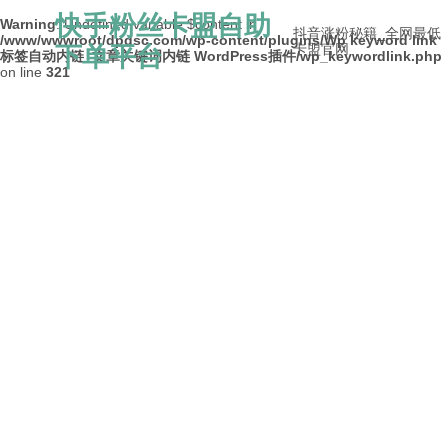
快手粉丝卡盟自助
Warning
: Undefined variable $content in
抖音涨粉秘籍_全网最低
/www/wwwroot/dpdsc.com/wp-content/plugins/Wp keyword link
下单平台
卡盟官网
标签自动内链_文章关键词内链 WordPress插件/wp_keywordlink.php
on line
321