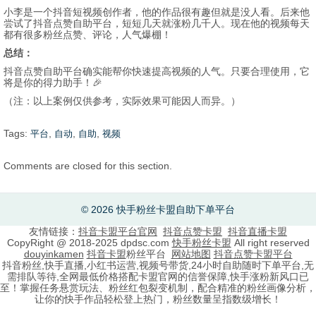
小李是一个抖音短视频创作者，他的作品很有趣但就是没人看。后来他
尝试了抖音点赞自助平台，短短几天就涨粉几千人。现在他的视频每天
都有很多粉丝点赞、评论，人气爆棚！
总结：
抖音点赞自助平台确实能帮你快速提高视频的人气。只要合理使用，它
将是你的得力助手！🎉
（注：以上案例仅供参考，实际效果可能因人而异。）
Tags:
,
,
,
平台
自动
自助
视频
Comments are closed for this section.
© 2026 快手粉丝卡盟自助下单平台
友情链接：
抖音卡盟平台官网
抖音点赞卡盟
抖音直播卡盟
CopyRight @ 2018-2025 dpdsc.com
快手粉丝卡盟
All right reserved
douyinkamen
抖音卡盟
粉丝平台
网站地图
抖音点赞卡盟平台
抖音粉丝,快手直播,小红书运营,视频号带货,24小时自助随时下单平台,无
需排队等待,全网最低价格搭配卡盟官网的信誉保障,快手涨粉新风口已
至！掌握任务悬赏玩法、粉丝红包裂变机制，配合精准的粉丝画像分析，
让你的快手作品轻松登上热门，粉丝数量呈指数级增长！