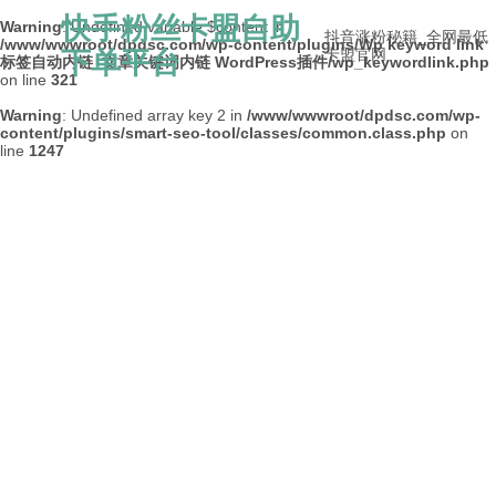
快手粉丝卡盟自助
Warning
: Undefined variable $content in
抖音涨粉秘籍_全网最低
/www/wwwroot/dpdsc.com/wp-content/plugins/Wp keyword link
下单平台
卡盟官网
标签自动内链_文章关键词内链 WordPress插件/wp_keywordlink.php
on line
321
Warning
: Undefined array key 2 in
/www/wwwroot/dpdsc.com/wp-
content/plugins/smart-seo-tool/classes/common.class.php
on
line
1247