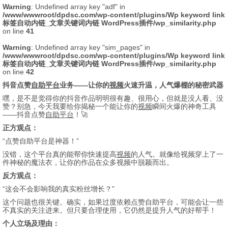
Warning
: Undefined array key "adf" in
/www/wwwroot/dpdsc.com/wp-content/plugins/Wp keyword link
标签自动内链_文章关键词内链 WordPress插件/wp_similarity.php
on line
41
Warning
: Undefined array key "sim_pages" in
/www/wwwroot/dpdsc.com/wp-content/plugins/Wp keyword link
标签自动内链_文章关键词内链 WordPress插件/wp_similarity.php
on line
42
抖音点赞
自助
平台
业务——让你的
视频
火速升温，人气爆棚的秘密武器
嘿，是不是觉得你的抖音作品明明很有趣、很用心，但就是没人看、没
赞？别急，今天我要给你揭秘一个能让你的
视频
瞬间火爆的神奇工具
——抖音点赞
自助
平台
！🚀
正方观点：
“点赞自助平台是神器！”
没错，这个平台真的能帮你快速提高
视频
的人气。就像给视频穿上了一
件神秘的魔法衣，让你的作品在众多视频中脱颖而出。
反方观点：
“这会不会影响我的真实粉丝增长？”
这个问题也很关键。确实，如果过度依赖点赞自助平台，可能会让一些
不真实的关注进来。但只要合理使用，它仍然是提升人气的好帮手！
个人立场及理由：