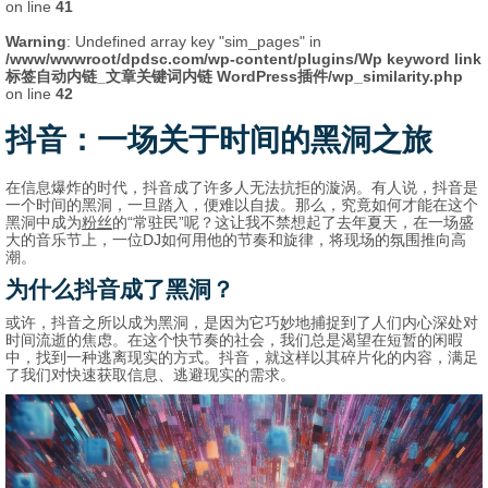
on line
41
Warning
: Undefined array key "sim_pages" in
/www/wwwroot/dpdsc.com/wp-content/plugins/Wp keyword link
标签自动内链_文章关键词内链 WordPress插件/wp_similarity.php
on line
42
抖音：一场关于时间的黑洞之旅
在信息爆炸的时代，抖音成了许多人无法抗拒的漩涡。有人说，抖音是
一个时间的黑洞，一旦踏入，便难以自拔。那么，究竟如何才能在这个
黑洞中成为
粉丝
的“常驻民”呢？这让我不禁想起了去年夏天，在一场盛
大的音乐节上，一位DJ如何用他的节奏和旋律，将现场的氛围推向高
潮。
为什么抖音成了黑洞？
或许，抖音之所以成为黑洞，是因为它巧妙地捕捉到了人们内心深处对
时间流逝的焦虑。在这个快节奏的社会，我们总是渴望在短暂的闲暇
中，找到一种逃离现实的方式。抖音，就这样以其碎片化的内容，满足
了我们对快速获取信息、逃避现实的需求。