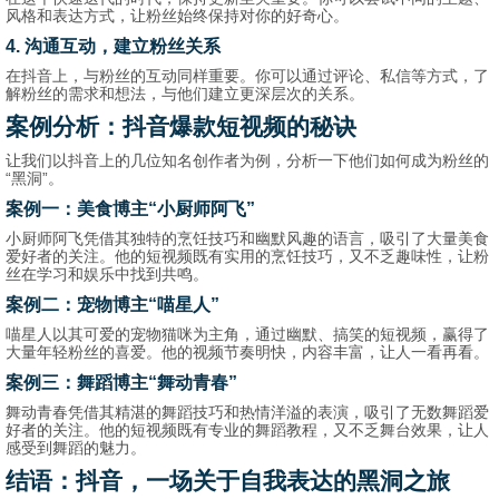
风格和表达方式，让粉丝始终保持对你的好奇心。
4. 沟通互动，建立粉丝关系
在抖音上，与粉丝的互动同样重要。你可以通过评论、私信等方式，了
解粉丝的需求和想法，与他们建立更深层次的关系。
案例分析：抖音爆款短视频的秘诀
让我们以抖音上的几位知名创作者为例，分析一下他们如何成为粉丝的
“黑洞”。
案例一：美食博主“小厨师阿飞”
小厨师阿飞凭借其独特的烹饪技巧和幽默风趣的语言，吸引了大量美食
爱好者的关注。他的短视频既有实用的烹饪技巧，又不乏趣味性，让粉
丝在学习和娱乐中找到共鸣。
案例二：宠物博主“喵星人”
喵星人以其可爱的宠物猫咪为主角，通过幽默、搞笑的短视频，赢得了
大量年轻粉丝的喜爱。他的视频节奏明快，内容丰富，让人一看再看。
案例三：舞蹈博主“舞动青春”
舞动青春凭借其精湛的舞蹈技巧和热情洋溢的表演，吸引了无数舞蹈爱
好者的关注。他的短视频既有专业的舞蹈教程，又不乏舞台效果，让人
感受到舞蹈的魅力。
结语：抖音，一场关于自我表达的黑洞之旅