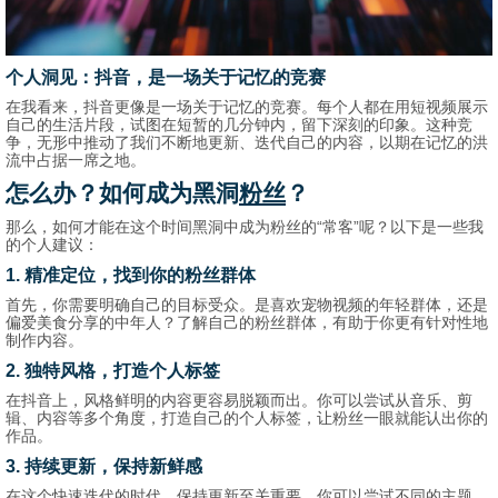
个人洞见：抖音，是一场关于记忆的竞赛
在我看来，抖音更像是一场关于记忆的竞赛。每个人都在用短视频展示
自己的生活片段，试图在短暂的几分钟内，留下深刻的印象。这种竞
争，无形中推动了我们不断地更新、迭代自己的内容，以期在记忆的洪
流中占据一席之地。
怎么办？如何成为黑洞
粉丝
？
那么，如何才能在这个时间黑洞中成为粉丝的“常客”呢？以下是一些我
的个人建议：
1. 精准定位，找到你的粉丝群体
首先，你需要明确自己的目标受众。是喜欢宠物视频的年轻群体，还是
偏爱美食分享的中年人？了解自己的粉丝群体，有助于你更有针对性地
制作内容。
2. 独特风格，打造个人标签
在抖音上，风格鲜明的内容更容易脱颖而出。你可以尝试从音乐、剪
辑、内容等多个角度，打造自己的个人标签，让粉丝一眼就能认出你的
作品。
3. 持续更新，保持新鲜感
在这个快速迭代的时代，保持更新至关重要。你可以尝试不同的主题、