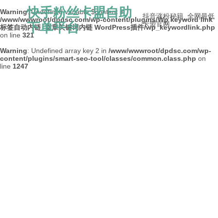
快手粉丝卡盟自助
Warning
: Undefined variable $content in
抖音涨粉秘籍_全网最低
/www/wwwroot/dpdsc.com/wp-content/plugins/Wp keyword link
下单平台
卡盟官网
标签自动内链_文章关键词内链 WordPress插件/wp_keywordlink.php
on line
321
Warning
: Undefined array key 2 in
/www/wwwroot/dpdsc.com/wp-
content/plugins/smart-seo-tool/classes/common.class.php
on
line
1247