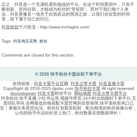
总之，抖音是一个充满机遇和挑战的平台。在这个时间黑洞中，只有不
断创新、坚持自我，才能成为粉丝的“常驻民”。而对于我们每个人来
说，抖音更像是一场关于自我表达的黑洞之旅，让我们在短暂的时间
里，留下属于自己的印记。
抖音粉丝
千川投流：http://www.inchaghe.com/
Tags:
,
抖音淘宝买赞
粉丝
Comments are closed for this section.
© 2026 快手粉丝卡盟自助下单平台
友情链接：
抖音卡盟平台官网
抖音点赞卡盟
抖音直播卡盟
CopyRight @ 2018-2025 dpdsc.com
快手粉丝卡盟
All right reserved
douyinkamen
抖音卡盟
粉丝平台
网站地图
抖音点赞卡盟平台
抖音粉丝,快手直播,小红书运营,视频号带货,24小时自助随时下单平台,无
需排队等待,全网最低价格搭配卡盟官网的信誉保障,快手涨粉新风口已
至！掌握任务悬赏玩法、粉丝红包裂变机制，配合精准的粉丝画像分析，
让你的快手作品轻松登上热门，粉丝数量呈指数级增长！