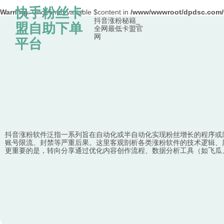
快手粉丝卡
Warning
: Undefined variable $content in
/www/wwwroot/dpdsc.co
抖音涨粉秘籍_
Skip to content
盟自助下单
全网最低卡盟官
网
平台
抖音涨粉软件泛指一系列旨在自动化或半自动化实现粉丝增长的程序或
账号限流、封禁等严重后果。这里客观剖析各类涨粉软件的技术逻辑、
更重要的是，转向分享通过优化内容创作流程、数据分析工具（如飞瓜