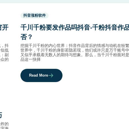
Used
抖音涨粉软件
before
category
窗开
千川千粉要发作品吗抖音-千粉抖音作
names.
否？
代，抖
挖掘千川千粉的内心世界：抖音作品背后的情感与动机在纷
看似低
世界中，千川千粉的身影若隐若现，他们或许只是万千账号
题：副
又似乎承载着无数人的期待与想象。那么，当千川千粉面对
小众的
品这一抉择
Read More
巧
爆炸的
数字海