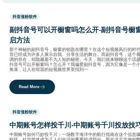
Used
抖音涨粉软件
before
category
副抖音号可以开橱窗吗怎么开-副抖音号橱
names.
启方法
那个神秘的副抖音号，橱窗的钥匙在哪里？在这个短视频风行的时
音已经成为许多人展示自我、分享生活的舞台。而副抖音号，这个
调的存在，却隐藏着不为人知的秘密。今天，我们就来聊聊这个话
抖音号可以开橱窗吗？怎么开？我偏爱副抖音号，因为它像是一个
角落，让人在喧嚣的短视频世界里找到一
Read More
Used
抖音涨粉软件
before
category
中期账号怎样投千川-中期账号千川投放技
names.
中期账号如何巧妙投千川：一场数字海洋中的航行指南在这个信息
时代，社交媒体成为了人们生活的重要组成部分。而在这片浩瀚的