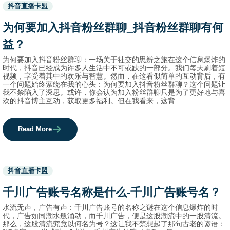
Used
抖音直播卡盟
before
category
为何要加入抖音粉丝群聊_抖音粉丝群聊有何
names.
益？
为何要加入抖音粉丝群聊：一场关于社交的思辨之旅在这个信息爆炸的
时代，抖音已经成为许多人生活中不可或缺的一部分。我们每天刷着短
视频，享受着其中的欢乐与智慧。然而，在这看似简单的互动背后，有
一个问题始终萦绕在我的心头：为何要加入抖音粉丝群聊？这个问题让
我不禁陷入了深思。或许，你会认为加入粉丝群聊只是为了更好地与喜
欢的抖音博主互动，获取更多福利。但在我看来，这背
Read More
Used
抖音直播卡盟
before
category
千川广告账号名称是什么-千川广告账号名？
names.
水流无声，广告有声：千川广告账号的名称之谜在这个信息爆炸的时
代，广告如同潮水般涌动，而千川广告，便是这股潮流中的一股清流。
那么，这股清流究竟以何名为号？这让我不禁想起了那句古老的谚语：