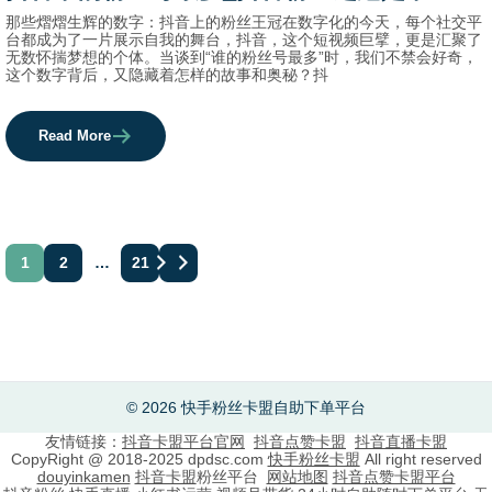
那些熠熠生辉的数字：抖音上的粉丝王冠在数字化的今天，每个社交平
台都成为了一片展示自我的舞台，抖音，这个短视频巨擘，更是汇聚了
无数怀揣梦想的个体。当谈到“谁的粉丝号最多”时，我们不禁会好奇，
这个数字背后，又隐藏着怎样的故事和奥秘？抖
Read More
文
1
2
…
21
章
分
页
© 2026 快手粉丝卡盟自助下单平台
友情链接：
抖音卡盟平台官网
抖音点赞卡盟
抖音直播卡盟
CopyRight @ 2018-2025 dpdsc.com
快手粉丝卡盟
All right reserved
douyinkamen
抖音卡盟
粉丝平台
网站地图
抖音点赞卡盟平台