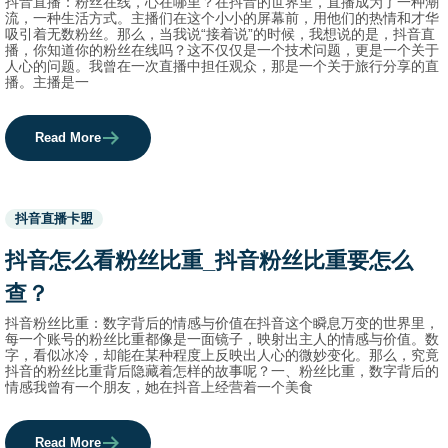
抖音直播：粉丝在线，心在哪里？在抖音的世界里，直播成为了一种潮
流，一种生活方式。主播们在这个小小的屏幕前，用他们的热情和才华
吸引着无数粉丝。那么，当我说“接着说”的时候，我想说的是，抖音直
播，你知道你的粉丝在线吗？这不仅仅是一个技术问题，更是一个关于
人心的问题。我曾在一次直播中担任观众，那是一个关于旅行分享的直
播。主播是一
Read More
Used
抖音直播卡盟
before
category
抖音怎么看粉丝比重_抖音粉丝比重要怎么
names.
查？
抖音粉丝比重：数字背后的情感与价值在抖音这个瞬息万变的世界里，
每一个账号的粉丝比重都像是一面镜子，映射出主人的情感与价值。数
字，看似冰冷，却能在某种程度上反映出人心的微妙变化。那么，究竟
抖音的粉丝比重背后隐藏着怎样的故事呢？一、粉丝比重，数字背后的
情感我曾有一个朋友，她在抖音上经营着一个美食
Read More