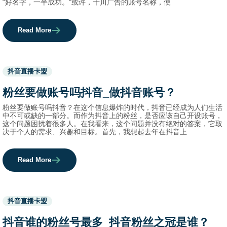
“好名字，一半成功。”或许，千川广告的账号名称，便
Read More
Used
抖音直播卡盟
before
category
粉丝要做账号吗抖音_做抖音账号？
names.
粉丝要做账号吗抖音？在这个信息爆炸的时代，抖音已经成为人们生活
中不可或缺的一部分。而作为抖音上的粉丝，是否应该自己开设账号，
这个问题困扰着很多人。在我看来，这个问题并没有绝对的答案，它取
决于个人的需求、兴趣和目标。首先，我想起去年在抖音上
Read More
Used
抖音直播卡盟
before
category
抖音谁的粉丝号最多_抖音粉丝之冠是谁？
names.