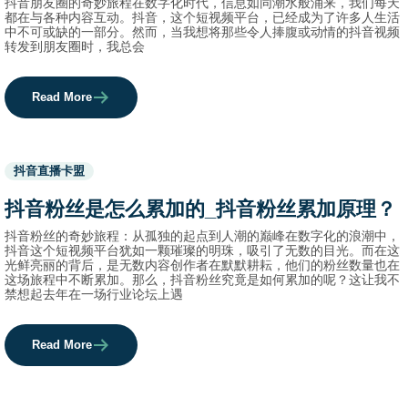
抖音朋友圈的奇妙旅程在数字化时代，信息如同潮水般涌来，我们每天
都在与各种内容互动。抖音，这个短视频平台，已经成为了许多人生活
中不可或缺的一部分。然而，当我想将那些令人捧腹或动情的抖音视频
转发到朋友圈时，我总会
Read More
Used
抖音直播卡盟
before
category
抖音粉丝是怎么累加的_抖音粉丝累加原理？
names.
抖音粉丝的奇妙旅程：从孤独的起点到人潮的巅峰在数字化的浪潮中，
抖音这个短视频平台犹如一颗璀璨的明珠，吸引了无数的目光。而在这
光鲜亮丽的背后，是无数内容创作者在默默耕耘，他们的粉丝数量也在
这场旅程中不断累加。那么，抖音粉丝究竟是如何累加的呢？这让我不
禁想起去年在一场行业论坛上遇
Read More