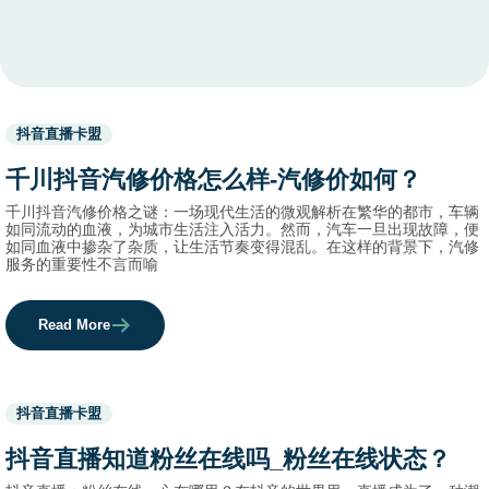
Used
抖音直播卡盟
before
category
千川抖音汽修价格怎么样-汽修价如何？
names.
千川抖音汽修价格之谜：一场现代生活的微观解析在繁华的都市，车辆
如同流动的血液，为城市生活注入活力。然而，汽车一旦出现故障，便
如同血液中掺杂了杂质，让生活节奏变得混乱。在这样的背景下，汽修
服务的重要性不言而喻
Read More
Used
抖音直播卡盟
before
category
抖音直播知道粉丝在线吗_粉丝在线状态？
names.