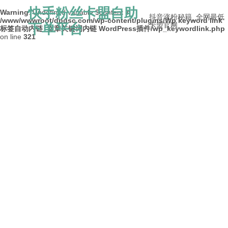
快手粉丝卡盟自助
Warning
: Undefined variable $content in
抖音涨粉秘籍_全网最低
/www/wwwroot/dpdsc.com/wp-content/plugins/Wp keyword link
下单平台
卡盟官网
标签自动内链_文章关键词内链 WordPress插件/wp_keywordlink.php
on line
321