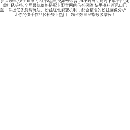
抖音粉丝,快手直播,小红书运营,视频号带货,24小时自助随时下单平台,无
需排队等待,全网最低价格搭配卡盟官网的信誉保障,快手涨粉新风口已
至！掌握任务悬赏玩法、粉丝红包裂变机制，配合精准的粉丝画像分析，
让你的快手作品轻松登上热门，粉丝数量呈指数级增长！