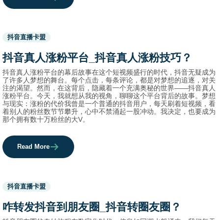
Used
抖音直播卡盟
before
category
抖音真人涨粉平台_抖音真人涨粉技巧？
names.
抖音真人涨粉平台的幕后故事在这个短视频盛行的时代，抖音无疑成为
了许多人梦想的舞台。每个点击，每条评论，都是对梦想的追逐，对关
注的渴望。然而，在这背后，隐藏着一个充满奥秘的世界——抖音真人
涨粉平台。今天，我就想从我的视角，聊聊这个平台背后的故事。梦想
与现实：涨粉的代价我曾是一个普通的抖音用户，每天刷着短视频，看
着别人的粉丝数节节攀升，心中不禁涌起一股冲动。我决定，也要成为
那个拥有数十万粉丝的大V。
Read More
Used
抖音直播卡盟
before
category
咋转发抖音到朋友圈_抖音转圈友圈？
names.