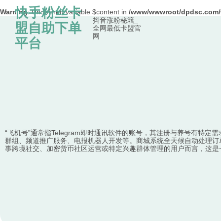
快手粉丝卡
Warning
: Undefined variable $content in
/www/wwwroot/dpdsc.co
抖音涨粉秘籍_
Skip to content
盟自助下单
全网最低卡盟官
网
平台
“飞机号”通常指Telegram即时通讯软件的账号，其注册与养号有特
群组、频道推广服务、电报机器人开发等。商城系统全天候自动处理订单
事跨境社交、加密货币社区运营或特定兴趣群体管理的用户而言，这是