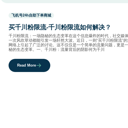
Used
飞机号24h自助下单商城
before
category
买千川粉限流-千川粉限流如何解决？
names.
千川粉限流：一场隐秘的生态变革在这个信息爆炸的时代，社交媒
一次风吹草动都能引发一场轩然大波。近日，一则“买千川粉限流”的
网络上引起了广泛的讨论。这不仅仅是一个简单的流量问题，更是
秘的生态变革。一、千川粉：流量背后的阴影何为千川
Read More