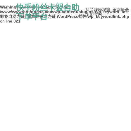
快手粉丝卡盟自助
Warning
: Undefined variable $content in
抖音涨粉秘籍_全网最低
/www/wwwroot/dpdsc.com/wp-content/plugins/Wp keyword link
下单平台
卡盟官网
标签自动内链_文章关键词内链 WordPress插件/wp_keywordlink.php
on line
321