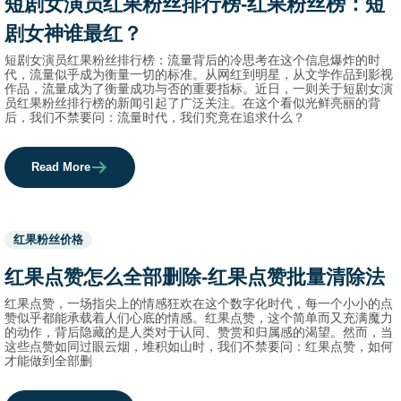
短剧女演员红果粉丝排行榜-红果粉丝榜：短
names.
剧女神谁最红？
短剧女演员红果粉丝排行榜：流量背后的冷思考在这个信息爆炸的时
代，流量似乎成为衡量一切的标准。从网红到明星，从文学作品到影视
作品，流量成为了衡量成功与否的重要指标。近日，一则关于短剧女演
员红果粉丝排行榜的新闻引起了广泛关注。在这个看似光鲜亮丽的背
后，我们不禁要问：流量时代，我们究竟在追求什么？
Read More
Used
红果粉丝价格
before
category
红果点赞怎么全部删除-红果点赞批量清除法
names.
红果点赞，一场指尖上的情感狂欢在这个数字化时代，每一个小小的点
赞似乎都能承载着人们心底的情感。红果点赞，这个简单而又充满魔力
的动作，背后隐藏的是人类对于认同、赞赏和归属感的渴望。然而，当
这些点赞如同过眼云烟，堆积如山时，我们不禁要问：红果点赞，如何
才能做到全部删