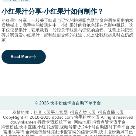
before
category
小红果汁分享-小红果汁如何制作？
names.
小红果汁分享：一段关于味道与记忆的旅程阳光透过窗户洒在厨房的木
质地板上，我手中的玻璃杯中，小红果汁的鲜艳色泽在光影中跳跃。这
不仅仅是果汁，它承载着一段段关于味道与记忆的旅程。味蕾上的记忆
碎片我偏爱小红果汁，那种酸甜交织的味道，总是让我想起儿时在奶奶
家
Read More
© 2026 快手粉丝卡盟自助下单平台
友情链接：
抖音卡盟平台官网
抖音点赞卡盟
抖音直播卡盟
CopyRight @ 2018-2025 dpdsc.com
快手粉丝卡盟
All right reserved
douyinkamen
抖音卡盟
粉丝平台
网站地图
抖音点赞卡盟平台
抖音粉丝,快手直播,小红书运营,视频号带货,24小时自助随时下单平台,无
需排队等待,全网最低价格搭配卡盟官网的信誉保障,快手涨粉新风口已