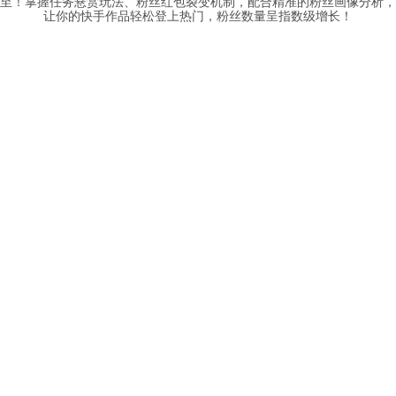
至！掌握任务悬赏玩法、粉丝红包裂变机制，配合精准的粉丝画像分析，
让你的快手作品轻松登上热门，粉丝数量呈指数级增长！