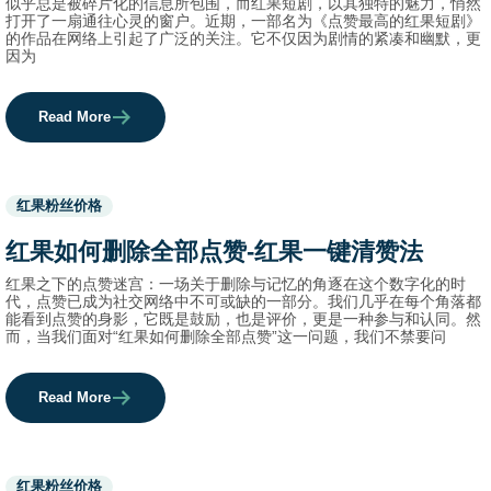
似乎总是被碎片化的信息所包围，而红果短剧，以其独特的魅力，悄然
打开了一扇通往心灵的窗户。近期，一部名为《点赞最高的红果短剧》
的作品在网络上引起了广泛的关注。它不仅因为剧情的紧凑和幽默，更
因为
Read More
Used
红果粉丝价格
before
category
红果如何删除全部点赞-红果一键清赞法
names.
红果之下的点赞迷宫：一场关于删除与记忆的角逐在这个数字化的时
代，点赞已成为社交网络中不可或缺的一部分。我们几乎在每个角落都
能看到点赞的身影，它既是鼓励，也是评价，更是一种参与和认同。然
而，当我们面对“红果如何删除全部点赞”这一问题，我们不禁要问
Read More
Used
红果粉丝价格