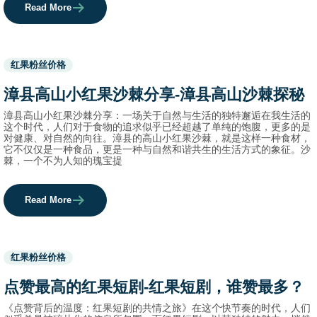
Read More
Used
红果粉丝价格
before
category
漳县高山小红果沙棘分享-漳县高山沙棘探秘
names.
漳县高山小红果沙棘分享：一场关于自然与生活的独特邂逅在我生活的
这个时代，人们对于食物的追求似乎已经超越了单纯的饱腹，更多的是
对健康、对自然的向往。漳县的高山小红果沙棘，就是这样一种食材，
它不仅仅是一种食品，更是一种与自然和谐共生的生活方式的象征。沙
棘，一个不为人知的瑰宝提
Read More
Used
红果粉丝价格
before
category
点赞最高的红果短剧-红果短剧，谁赞最多？
names.
《点赞背后的温度：红果短剧的共情之旅》在这个快节奏的时代，人们