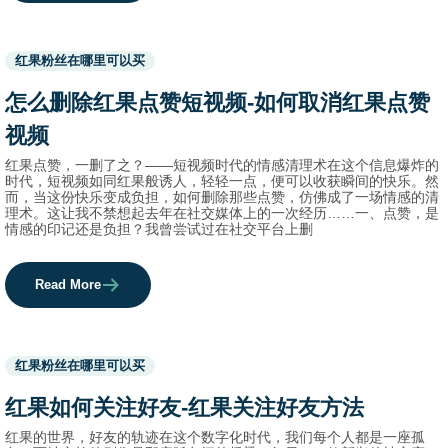
Used
红果粉丝在哪里可以买
before
category
怎么删除红果点赞短视频-如何取消红果点赞
names.
视频
红果点赞，一删了之？——短视频时代的情感清理术在这个信息爆炸的
时代，短视频如同红果般诱人，轻轻一点，便可以收获瞬间的快乐。然
而，当这份快乐变成负担，如何删除那些点赞，仿佛成了一场情感的清
理术。这让我不禁想起去年在社交媒体上的一次经历……一、点赞，是
情感的印记还是负担？我曾尝试过在社交平台上删
Read More
Used
红果粉丝在哪里可以买
before
category
红果如何关注好友-红果关注好友方法
names.
红果的世界，好友的轨迹在这个数字化时代，我们每个人都是一座孤