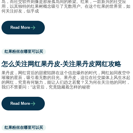
岛，而社交软件则像是那座孤岛间的桥梁。红果，一款新兴的社交应
用，以其独特的红果树概念吸引了无数用户。在这个红果的世界里，如
何关注好友，似乎成
Read More
Used
红果粉丝在哪里可以买
before
category
怎么关注网红果丹皮-关注果丹皮网红攻略
names.
果丹皮，网红背后的甜蜜陷阱在这个信息爆炸的时代，网红如同夜空中
璀璨的星辰，吸引着无数的目光。果丹皮，这位在社交媒体上风生水起
的网红，究竟有何魅力，能让人们趋之若鹜？又为何在关注他的同时，
我们不禁要问：“这背后，究竟隐藏着怎样的秘密
Read More
Used
红果粉丝在哪里可以买
before