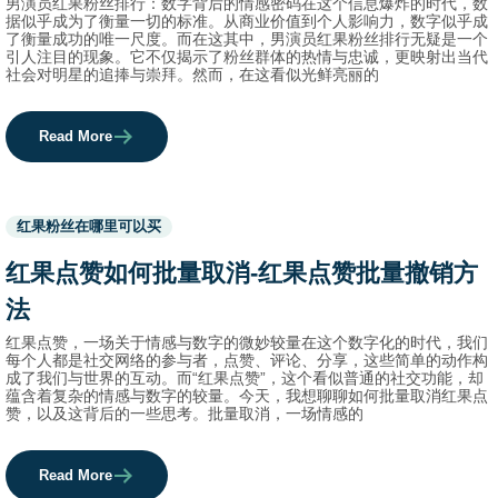
男演员红果粉丝排行：数字背后的情感密码在这个信息爆炸的时代，数
据似乎成为了衡量一切的标准。从商业价值到个人影响力，数字似乎成
了衡量成功的唯一尺度。而在这其中，男演员红果粉丝排行无疑是一个
引人注目的现象。它不仅揭示了粉丝群体的热情与忠诚，更映射出当代
社会对明星的追捧与崇拜。然而，在这看似光鲜亮丽的
Read More
Used
红果粉丝在哪里可以买
before
category
红果点赞如何批量取消-红果点赞批量撤销方
names.
法
红果点赞，一场关于情感与数字的微妙较量在这个数字化的时代，我们
每个人都是社交网络的参与者，点赞、评论、分享，这些简单的动作构
成了我们与世界的互动。而“红果点赞”，这个看似普通的社交功能，却
蕴含着复杂的情感与数字的较量。今天，我想聊聊如何批量取消红果点
赞，以及这背后的一些思考。批量取消，一场情感的
Read More