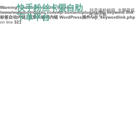
快手粉丝卡盟自助
Warning
: Undefined variable $content in
抖音涨粉秘籍_全网最低
/www/wwwroot/dpdsc.com/wp-content/plugins/Wp keyword link
下单平台
卡盟官网
标签自动内链_文章关键词内链 WordPress插件/wp_keywordlink.php
on line
321