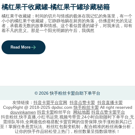
category
橘红果干收藏罐-橘红果干罐珍藏秘籍
names.
橘红果干收藏罐：时间的切片与情感的载体在我记忆的角落里，有一个
小小的橘红果干收藏罐，它静静地躺在厨房的角落，仿佛是时光的见证
者，承载着无数的故事和情感。这个看似普通的罐子，对我来说，却有
着不凡的意义。那是一个阳光明媚的午后，我偶然
Read More
© 2026 快手粉丝卡盟自助下单平台
友情链接：
抖音卡盟平台官网
抖音点赞卡盟
抖音直播卡盟
CopyRight @ 2018-2025 dpdsc.com
快手粉丝卡盟
All right reserved
douyinkamen
抖音卡盟
粉丝平台
网站地图
抖音点赞卡盟平台
抖音粉丝,快手直播,小红书运营,视频号带货,24小时自助随时下单平台,无
需排队等待,全网最低价格搭配卡盟官网的信誉保障,快手涨粉新风口已
至！掌握任务悬赏玩法、粉丝红包裂变机制，配合精准的粉丝画像分析，
让你的快手作品轻松登上热门，粉丝数量呈指数级增长！