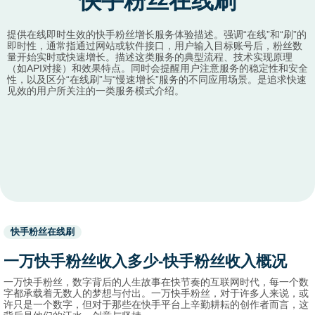
快手粉丝在线刷
提供在线即时生效的快手粉丝增长服务体验描述。强调“在线”和“刷”的
即时性，通常指通过网站或软件接口，用户输入目标账号后，粉丝数
量开始实时或快速增长。描述这类服务的典型流程、技术实现原理
（如API对接）和效果特点。同时会提醒用户注意服务的稳定性和安全
性，以及区分“在线刷”与“慢速增长”服务的不同应用场景。是追求快速
见效的用户所关注的一类服务模式介绍。
Used
快手粉丝在线刷
before
category
一万快手粉丝收入多少-快手粉丝收入概况
names.
一万快手粉丝，数字背后的人生故事在快节奏的互联网时代，每一个数
字都承载着无数人的梦想与付出。一万快手粉丝，对于许多人来说，或
许只是一个数字，但对于那些在快手平台上辛勤耕耘的创作者而言，这