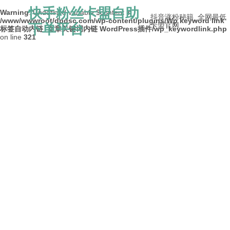
快手粉丝卡盟自助
Warning
: Undefined variable $content in
抖音涨粉秘籍_全网最低
/www/wwwroot/dpdsc.com/wp-content/plugins/Wp keyword link
下单平台
卡盟官网
标签自动内链_文章关键词内链 WordPress插件/wp_keywordlink.php
on line
321