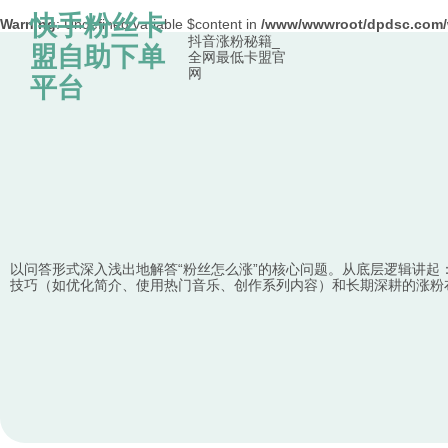
快手粉丝卡
Warning
: Undefined variable $content in
/www/wwwroot/dpdsc.co
抖音涨粉秘籍_
Skip to content
盟自助下单
全网最低卡盟官
网
平台
以问答形式深入浅出地解答“粉丝怎么涨”的核心问题。从底层逻辑讲
技巧（如优化简介、使用热门音乐、创作系列内容）和长期深耕的涨粉