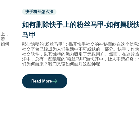
Used
快手粉丝怎么涨
before
category
如何删除快手上的粉丝马甲-如何摆脱
names.
马甲
台上，
的游
，如何
那些隐秘的“粉丝马甲”：揭开快手社交的神秘面纱在这个信
社交平台已经成为人们生活中不可或缺的一部分。快手，作
社交软件，以其独特的魅力吸引了无数用户。然而，在这片
洋中，总有一些隐秘的“粉丝马甲”游弋其中，让人不禁好奇
们为何而来？我们又该如何面对这些神秘
Read More