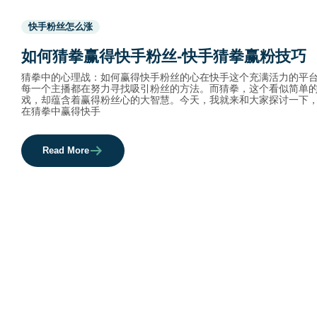
Used
快手粉丝怎么涨
before
category
如何猜拳赢得快手粉丝-快手猜拳赢粉技巧
names.
猜拳中的心理战：如何赢得快手粉丝的心在快手这个充满活力的平
每一个主播都在努力寻找吸引粉丝的方法。而猜拳，这个看似简单
戏，却蕴含着赢得粉丝心的大智慧。今天，我就来和大家探讨一下
在猜拳中赢得快手
Read More