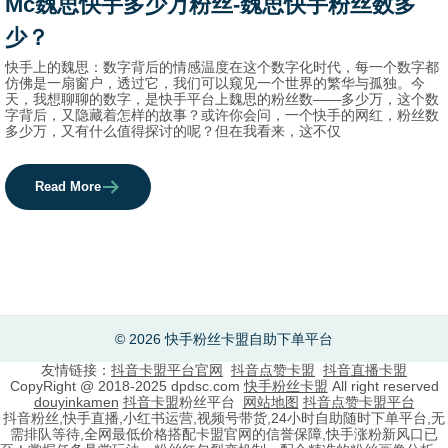
Mc魏思快手多少万粉丝-魏思快手粉丝数多
names.
少？
快手上的魏思：数字背后的情感温度在这个数字化时代，每一个数字都
仿佛是一扇窗户，透过它，我们可以窥见一个世界的繁华与孤独。今
天，我想聊聊的数字，是快手平台上魏思的粉丝数——多少万，这个数
字背后，又隐藏着怎样的故事？或许你会问，一个快手的网红，粉丝数
多少万，又有什么值得探讨的呢？但在我看来，这不仅
Read More
© 2026 快手粉丝卡盟自助下单平台
友情链接：
抖音卡盟平台官网
抖音点赞卡盟
抖音直播卡盟
CopyRight @ 2018-2025 dpdsc.com
快手粉丝卡盟
All right reserved
douyinkamen
抖音卡盟
粉丝平台
网站地图
抖音点赞卡盟平台
抖音粉丝,快手直播,小红书运营,视频号带货,24小时自助随时下单平台,无
需排队等待,全网最低价格搭配卡盟官网的信誉保障,快手涨粉新风口已