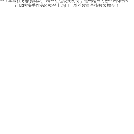
至！掌握任务悬赏玩法、粉丝红包裂变机制，配合精准的粉丝画像分析，
让你的快手作品轻松登上热门，粉丝数量呈指数级增长！