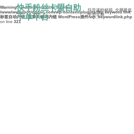
快手粉丝卡盟自助
Warning
: Undefined variable $content in
抖音涨粉秘籍_全网最低
/www/wwwroot/dpdsc.com/wp-content/plugins/Wp keyword link
下单平台
卡盟官网
标签自动内链_文章关键词内链 WordPress插件/wp_keywordlink.php
on line
321