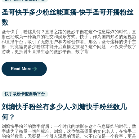
before
category
圣哥快手多少粉丝能直播-快手圣哥开播粉丝
names.
数
圣哥快手，粉丝几何？直播之路的微妙平衡在这个信息爆炸的时代，直
播已经成为一种新兴的社交和娱乐方式。快手，作为国内知名的短视频
和直播平台，吸引了无数用户和内容创作者。那么，圣哥这样的快手主
播，究竟需要多少粉丝才能开启直播之旅呢？这个问题，不仅关乎数字
游戏，更折射出直播生态的微妙平衡。数字背
Read More
Used
快手吸粉卡盟自助平台
before
category
刘墉快手粉丝有多少人-刘墉快手粉丝数几
names.
何？
刘墉快手粉丝的数字背后：一个时代的缩影在这个信息爆炸的时代，数
字成为了衡量一切的标准。刘墉，这位德高望重的文化名人，在快手上
的粉丝数量，无疑是一个引人深思的话题。它不仅仅是一个数字，更是