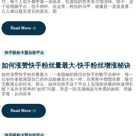
代，每个人似乎都带着一张面具，在虚拟的世界里尽情演绎。快手，这
个短视频平台，也不例外。在这里，粉丝的马甲，就像是一道道迷雾，
让人难以窥见背后的真实。那
Read More
Used
快手吸粉卡盟自助平台
before
category
如何涨赞快手粉丝量最大-快手粉丝增涨秘诀
names.
如何涨赞快手粉丝量最大：一条隐秘的路径在快手的数字丛林中，每一
位创作者都渴望自己的作品能像萤火虫一样，在黑夜中熠熠生辉，吸引
无数观众的目光。那么，如何在快手这个平台上实现粉丝量的快速增长
呢？这并非简单的“如何”问题，而是一段充满挑战与奇遇的旅程。突破
常规：从内容本
Read More
Used
快手吸粉卡盟自助平台