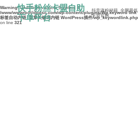
快手粉丝卡盟自助
Warning
: Undefined variable $content in
抖音涨粉秘籍_全网最低
/www/wwwroot/dpdsc.com/wp-content/plugins/Wp keyword link
下单平台
卡盟官网
标签自动内链_文章关键词内链 WordPress插件/wp_keywordlink.php
on line
321