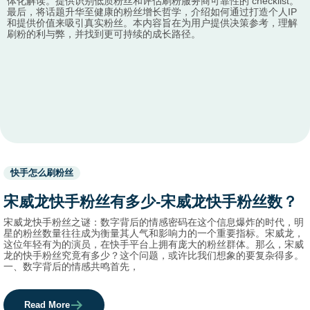
体化解读。提供识别低质粉丝和评估刷粉服务商可靠性的 checklist。
最后，将话题升华至健康的粉丝增长哲学，介绍如何通过打造个人IP
和提供价值来吸引真实粉丝。本内容旨在为用户提供决策参考，理解
刷粉的利与弊，并找到更可持续的成长路径。
Used
快手怎么刷粉丝
before
category
宋威龙快手粉丝有多少-宋威龙快手粉丝数？
names.
宋威龙快手粉丝之谜：数字背后的情感密码在这个信息爆炸的时代，明
星的粉丝数量往往成为衡量其人气和影响力的一个重要指标。宋威龙，
这位年轻有为的演员，在快手平台上拥有庞大的粉丝群体。那么，宋威
龙的快手粉丝究竟有多少？这个问题，或许比我们想象的要复杂得多。
一、数字背后的情感共鸣首先，
Read More