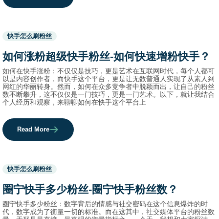
Used
快手怎么刷粉丝
before
category
如何涨粉超级快手粉丝-如何快速增粉快手？
names.
如何在快手涨粉：不仅仅是技巧，更是艺术在互联网时代，每个人都可
以是内容创作者，而快手这个平台，更是让无数普通人实现了从素人到
网红的华丽转身。然而，如何在众多竞争者中脱颖而出，让自己的粉丝
数不断攀升，这不仅仅是一门技巧，更是一门艺术。以下，就让我结合
个人经历和观察，来聊聊如何在快手这个平台上
Read More
Used
快手怎么刷粉丝
before
category
圈宁快手多少粉丝-圈宁快手粉丝数？
names.
圈宁快手多少粉丝：数字背后的情感与社交密码在这个信息爆炸的时
代，数字成为了衡量一切的标准。而在这其中，社交媒体平台的粉丝数