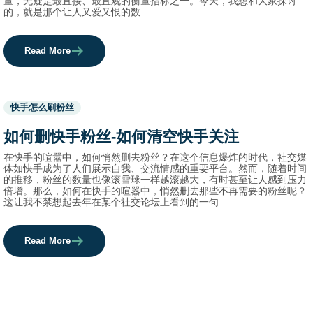
量，无疑是最直接、最直观的衡量指标之一。今天，我想和大家探讨
的，就是那个让人又爱又恨的数
Read More
Used
快手怎么刷粉丝
before
category
如何删快手粉丝-如何清空快手关注
names.
在快手的喧嚣中，如何悄然删去粉丝？在这个信息爆炸的时代，社交媒
体如快手成为了人们展示自我、交流情感的重要平台。然而，随着时间
的推移，粉丝的数量也像滚雪球一样越滚越大，有时甚至让人感到压力
倍增。那么，如何在快手的喧嚣中，悄然删去那些不再需要的粉丝呢？
这让我不禁想起去年在某个社交论坛上看到的一句
Read More