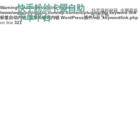
快手粉丝卡盟自助
Warning
: Undefined variable $content in
抖音涨粉秘籍_全网最低
/www/wwwroot/dpdsc.com/wp-content/plugins/Wp keyword link
下单平台
卡盟官网
标签自动内链_文章关键词内链 WordPress插件/wp_keywordlink.php
on line
321