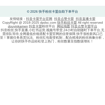
© 2026 快手粉丝卡盟自助下单平台
友情链接：
抖音卡盟平台官网
抖音点赞卡盟
抖音直播卡盟
CopyRight @ 2018-2025 dpdsc.com
快手粉丝卡盟
All right reserved
douyinkamen
抖音卡盟
粉丝平台
网站地图
抖音点赞卡盟平台
抖音粉丝,快手直播,小红书运营,视频号带货,24小时自助随时下单平台,无
需排队等待,全网最低价格搭配卡盟官网的信誉保障,快手涨粉新风口已
至！掌握任务悬赏玩法、粉丝红包裂变机制，配合精准的粉丝画像分析，
让你的快手作品轻松登上热门，粉丝数量呈指数级增长！