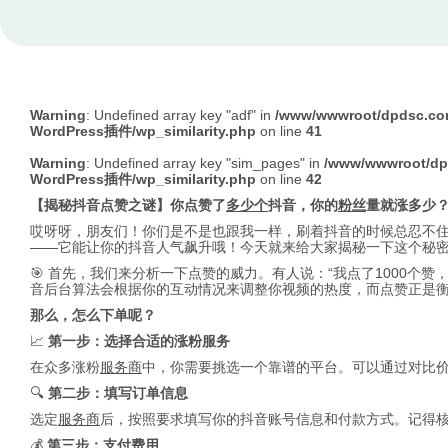
Warning
: Undefined array key "adf" in
/www/wwwroot/dpdsc.
WordPress插件/wp_similarity.php
on line
41
Warning
: Undefined array key "sim_pages" in
/www/wwwroot/d
WordPress插件/wp_similarity.php
on line
42
【揭秘抖音点赞之谜】你点赞了
多少个
抖音，你的
粉丝
量就涨多少
哎呀呀，朋友们！你们是不是也跟我一样，刷着抖音的时候总忍不住
——它能让你的抖音人气飙升哦！今天就来给大家揭秘一下这个秘
🎯 首先，我们来分析一下点赞的威力。有人说：“我点了1000个赞
音后台算法会根据你的互动情况来调整你视频的热度，而点赞正是
那么，怎么下单呢？
📈
第一步：选择合适的涨粉服务
在众多涨粉
服务商
中，你需要挑选一个靠谱的平台。可以通过对比
🔍
第二步：填写订单信息
选定
服务商
后，按照要求填写你的抖音账号信息和付款方式。记得
💰
第三步：支付费用