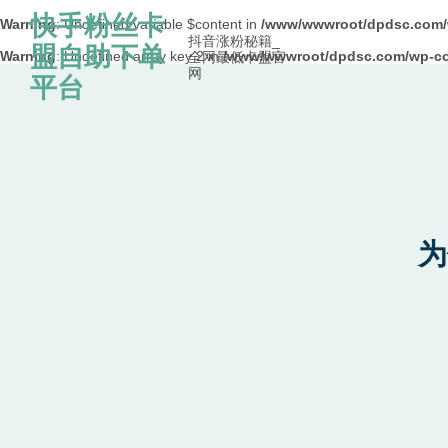
快手粉丝卡
Warning
: Undefined variable $content in
/www/wwwroot/dpdsc.co
抖音涨粉秘籍_
盟自助下单
Warning
: Undefined array key 2 in
/www/wwwroot/dpdsc.com/wp-con
全网最低卡盟官
网
Skip to content
平台
为