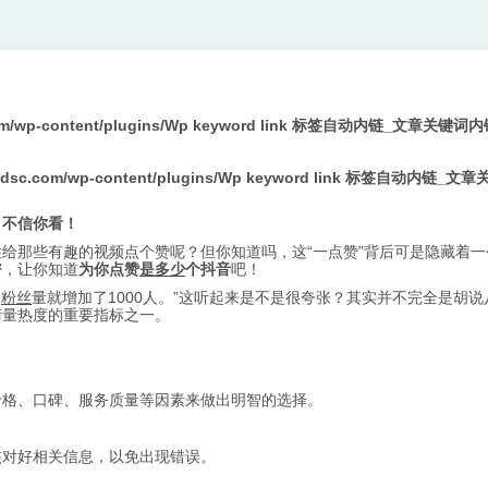
com/wp-content/plugins/Wp keyword link 标签自动内链_文章关键词
pdsc.com/wp-content/plugins/Wp keyword link 标签自动内链_
？不信你看！
给那些有趣的视频点个赞呢？但你知道吗，这“一点赞”背后可是隐藏着一
密，让你知道
为你点赞
是多少
个抖音
吧！
，
粉丝
量就增加了1000人。”这听起来是不是很夸张？其实并不完全是胡
衡量热度的重要指标之一。
价格、口碑、服务质量等因素来做出明智的选择。
核对好相关信息，以免出现错误。