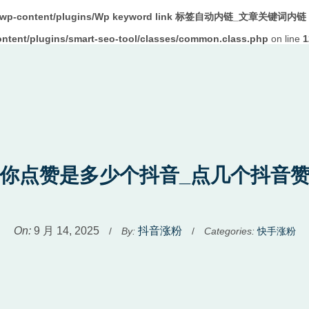
m/wp-content/plugins/Wp keyword link 标签自动内链_文章关键词内链 W
tent/plugins/smart-seo-tool/classes/common.class.php
on line
1
你点赞是多少个抖音_点几个抖音
Used
On:
9 月 14, 2025
抖音涨粉
/
By:
/
Categories:
快手涨粉
before
category
names.