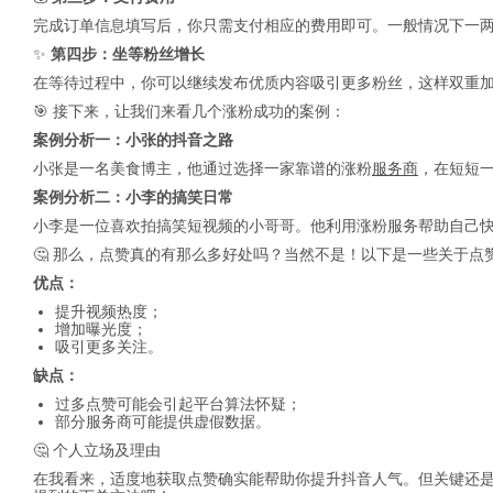
完成订单信息填写后，你只需支付相应的费用即可。一般情况下一
✨
第四步：坐等粉丝增长
在等待过程中，你可以继续发布优质内容吸引更多粉丝，这样双重
🎯 接下来，让我们来看几个涨粉成功的案例：
案例分析一：小张的抖音之路
小张是一名美食博主，他通过选择一家靠谱的涨粉
服务商
，在短短一
案例分析二：小李的搞笑日常
小李是一位喜欢拍搞笑短视频的小哥哥。他利用涨粉服务帮助自己快
🤔 那么，点赞真的有那么多好处吗？当然不是！以下是一些关于点
优点：
提升视频热度；
增加曝光度；
吸引更多关注。
缺点：
过多点赞可能会引起平台算法怀疑；
部分服务商可能提供虚假数据。
🤔 个人立场及理由
在我看来，适度地获取点赞确实能帮助你提升抖音人气。但关键还