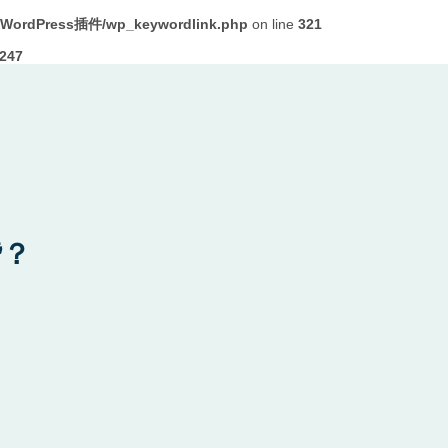
ordPress插件/wp_keywordlink.php
on line
321
247
赞？