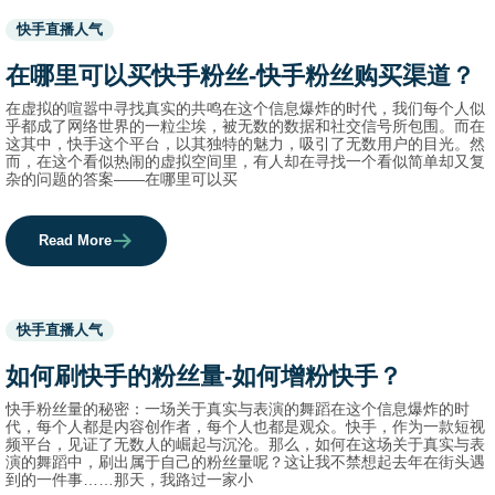
Used
快手直播人气
before
category
在哪里可以买快手粉丝-快手粉丝购买渠道？
names.
在虚拟的喧嚣中寻找真实的共鸣在这个信息爆炸的时代，我们每个人似
乎都成了网络世界的一粒尘埃，被无数的数据和社交信号所包围。而在
这其中，快手这个平台，以其独特的魅力，吸引了无数用户的目光。然
而，在这个看似热闹的虚拟空间里，有人却在寻找一个看似简单却又复
杂的问题的答案——在哪里可以买
Read More
Used
快手直播人气
before
category
如何刷快手的粉丝量-如何增粉快手？
names.
快手粉丝量的秘密：一场关于真实与表演的舞蹈在这个信息爆炸的时
代，每个人都是内容创作者，每个人也都是观众。快手，作为一款短视
频平台，见证了无数人的崛起与沉沦。那么，如何在这场关于真实与表
演的舞蹈中，刷出属于自己的粉丝量呢？这让我不禁想起去年在街头遇
到的一件事……那天，我路过一家小