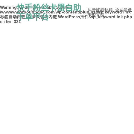
快手粉丝卡盟自助
Warning
: Undefined variable $content in
抖音涨粉秘籍_全网最低
/www/wwwroot/dpdsc.com/wp-content/plugins/Wp keyword link
下单平台
卡盟官网
标签自动内链_文章关键词内链 WordPress插件/wp_keywordlink.php
on line
321