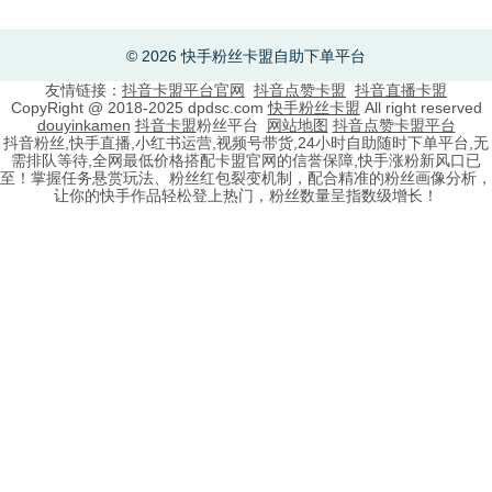
© 2026 快手粉丝卡盟自助下单平台
友情链接：
抖音卡盟平台官网
抖音点赞卡盟
抖音直播卡盟
CopyRight @ 2018-2025 dpdsc.com
快手粉丝卡盟
All right reserved
douyinkamen
抖音卡盟
粉丝平台
网站地图
抖音点赞卡盟平台
抖音粉丝,快手直播,小红书运营,视频号带货,24小时自助随时下单平台,无
需排队等待,全网最低价格搭配卡盟官网的信誉保障,快手涨粉新风口已
至！掌握任务悬赏玩法、粉丝红包裂变机制，配合精准的粉丝画像分析，
让你的快手作品轻松登上热门，粉丝数量呈指数级增长！