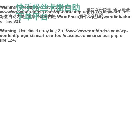
快手粉丝卡盟自助
Warning
: Undefined variable $content in
抖音涨粉秘籍_全网最低
/www/wwwroot/dpdsc.com/wp-content/plugins/Wp keyword link
下单平台
卡盟官网
标签自动内链_文章关键词内链 WordPress插件/wp_keywordlink.php
on line
321
Warning
: Undefined array key 2 in
/www/wwwroot/dpdsc.com/wp-
content/plugins/smart-seo-tool/classes/common.class.php
on
line
1247