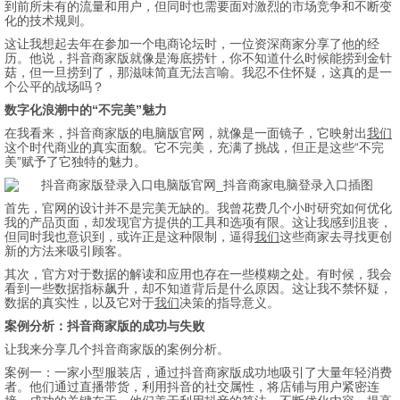
到前所未有的流量和用户，但同时也需要面对激烈的市场竞争和不断变
化的技术规则。
这让我想起去年在参加一个电商论坛时，一位资深商家分享了他的经
历。他说，抖音商家版就像是海底捞针，你不知道什么时候能捞到金针
菇，但一旦捞到了，那滋味简直无法言喻。我忍不住怀疑，这真的是一
个公平的战场吗？
数字化浪潮中的“不完美”魅力
在我看来，抖音商家版的电脑版官网，就像是一面镜子，它映射出
我们
这个时代商业的真实面貌。它不完美，充满了挑战，但正是这些“不完
美”赋予了它独特的魅力。
首先，官网的设计并不是完美无缺的。我曾花费几个小时研究如何优化
我的产品页面，却发现官方提供的工具和选项有限。这让我感到沮丧，
但同时我也意识到，或许正是这种限制，逼得
我们
这些商家去寻找更创
新的方法来吸引顾客。
其次，官方对于数据的解读和应用也存在一些模糊之处。有时候，我会
看到一些数据指标飙升，却不知道背后是什么原因。这让我不禁怀疑，
数据的真实性，以及它对于
我们
决策的指导意义。
案例分析：抖音商家版的成功与失败
让我来分享几个抖音商家版的案例分析。
案例一：一家小型服装店，通过抖音商家版成功地吸引了大量年轻消费
者。他们通过直播带货，利用抖音的社交属性，将店铺与用户紧密连