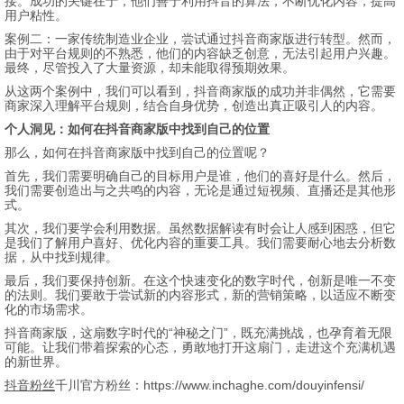
接。成功的关键在于，他们善于利用抖音的算法，不断优化内容，提高
用户粘性。
案例二：一家传统制造业企业，尝试通过抖音商家版进行转型。然而，
由于对平台规则的不熟悉，他们的内容缺乏创意，无法引起用户兴趣。
最终，尽管投入了大量资源，却未能取得预期效果。
从这两个案例中，我们可以看到，抖音商家版的成功并非偶然，它需要
商家深入理解平台规则，结合自身优势，创造出真正吸引人的内容。
个人洞见：如何在抖音商家版中找到自己的位置
那么，如何在抖音商家版中找到自己的位置呢？
首先，我们需要明确自己的目标用户是谁，他们的喜好是什么。然后，
我们需要创造出与之共鸣的内容，无论是通过短视频、直播还是其他形
式。
其次，我们要学会利用数据。虽然数据解读有时会让人感到困惑，但它
是我们了解用户喜好、优化内容的重要工具。我们需要耐心地去分析数
据，从中找到规律。
最后，我们要保持创新。在这个快速变化的数字时代，创新是唯一不变
的法则。我们要敢于尝试新的内容形式，新的营销策略，以适应不断变
化的市场需求。
抖音商家版，这扇数字时代的“神秘之门”，既充满挑战，也孕育着无限
可能。让我们带着探索的心态，勇敢地打开这扇门，走进这个充满机遇
的新世界。
抖音粉丝
千川官方粉丝：https://www.inchaghe.com/douyinfensi/