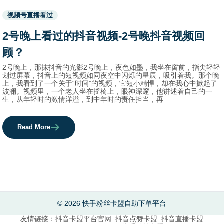
Used
视频号直播看过
before
category
2号晚上看过的抖音视频-2号晚抖音视频回
names.
顾？
2号晚上，那抹抖音的光影2号晚上，夜色如墨，我坐在窗前，指尖轻轻
划过屏幕，抖音上的短视频如同夜空中闪烁的星辰，吸引着我。那个晚
上，我看到了一个关于“时间”的视频，它短小精悍，却在我心中掀起了
波澜。视频里，一个老人坐在摇椅上，眼神深邃，他讲述着自己的一
生，从年轻时的激情洋溢，到中年时的责任担当，再
Read More
© 2026 快手粉丝卡盟自助下单平台
友情链接：
抖音卡盟平台官网
抖音点赞卡盟
抖音直播卡盟