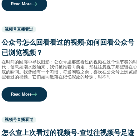
Read More
Used
视频号直播看过
before
category
公众号怎么回看看过的视频-如何回看公众号
names.
已浏览视频？
在时间的回廊中寻找旧影：公众号里那些看过的视频在这个快节奏的时
代，信息如潮水般涌来，我们被推着向前走，却往往忽视了那些留在心
底的瞬间。我曾经有一个习惯，每当闲暇之余，喜欢在公众号上浏览那
些看过的视频。它们如同散落在记忆深处的珍珠，时不时
Read More
Used
视频号直播看过
before
category
怎么查上次看过的视频号-查过往视频号足迹
names.