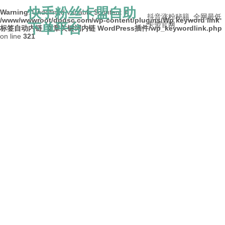
快手粉丝卡盟自助
Warning
: Undefined variable $content in
抖音涨粉秘籍_全网最低
/www/wwwroot/dpdsc.com/wp-content/plugins/Wp keyword link
下单平台
卡盟官网
标签自动内链_文章关键词内链 WordPress插件/wp_keywordlink.php
on line
321