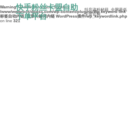
快手粉丝卡盟自助
Warning
: Undefined variable $content in
抖音涨粉秘籍_全网最低
/www/wwwroot/dpdsc.com/wp-content/plugins/Wp keyword link
下单平台
卡盟官网
标签自动内链_文章关键词内链 WordPress插件/wp_keywordlink.php
on line
321