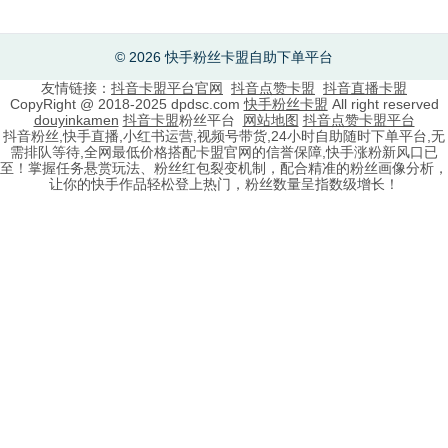
© 2026 快手粉丝卡盟自助下单平台
友情链接：
抖音卡盟平台官网
抖音点赞卡盟
抖音直播卡盟
CopyRight @ 2018-2025 dpdsc.com
快手粉丝卡盟
All right reserved
douyinkamen
抖音卡盟
粉丝平台
网站地图
抖音点赞卡盟平台
抖音粉丝,快手直播,小红书运营,视频号带货,24小时自助随时下单平台,无
需排队等待,全网最低价格搭配卡盟官网的信誉保障,快手涨粉新风口已
至！掌握任务悬赏玩法、粉丝红包裂变机制，配合精准的粉丝画像分析，
让你的快手作品轻松登上热门，粉丝数量呈指数级增长！