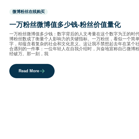
Used
微博粉丝在线购买
before
category
一万粉丝微博值多少钱-粉丝价值量化
names.
一万粉丝微博值多少钱：数字背后的人文考量在这个数字为王的时
博粉丝数成了衡量个人影响力的关键指标。一万粉丝，看似一个简
字，却蕴含着复杂的社会和文化意义。这让我不禁想起去年在某个
合遇到的一件事：一位年轻人在自我介绍时，兴奋地宣称自己微博
经破万。那一刻，我
Read More