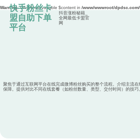
快手粉丝卡
Warning
: Undefined variable $content in
/www/wwwroot/dpdsc.co
抖音涨粉秘籍_
Skip to content
盟自助下单
全网最低卡盟官
网
平台
聚焦于通过互联网平台在线完成微博粉丝购买的整个流程。介绍主流在
保障。提供对比不同在线套餐（如粉丝数量、类型、交付时间）的技巧