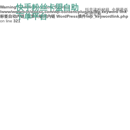
快手粉丝卡盟自助
Warning
: Undefined variable $content in
抖音涨粉秘籍_全网最低
/www/wwwroot/dpdsc.com/wp-content/plugins/Wp keyword link
下单平台
卡盟官网
标签自动内链_文章关键词内链 WordPress插件/wp_keywordlink.php
on line
321