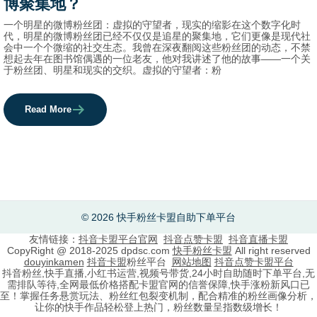
博聚集地？
一个明星的微博粉丝团：虚拟的守望者，现实的缩影在这个数字化时
代，明星的微博粉丝团已经不仅仅是追星的聚集地，它们更像是现代社
会中一个个微缩的社交生态。我曾在深夜翻阅这些粉丝团的动态，不禁
想起去年在图书馆偶遇的一位老友，他对我讲述了他的故事——一个关
于粉丝团、明星和现实的交织。虚拟的守望者：粉
Read More
© 2026 快手粉丝卡盟自助下单平台
友情链接：
抖音卡盟平台官网
抖音点赞卡盟
抖音直播卡盟
CopyRight @ 2018-2025 dpdsc.com
快手粉丝卡盟
All right reserved
douyinkamen
抖音卡盟
粉丝平台
网站地图
抖音点赞卡盟平台
抖音粉丝,快手直播,小红书运营,视频号带货,24小时自助随时下单平台,无
需排队等待,全网最低价格搭配卡盟官网的信誉保障,快手涨粉新风口已
至！掌握任务悬赏玩法、粉丝红包裂变机制，配合精准的粉丝画像分析，
让你的快手作品轻松登上热门，粉丝数量呈指数级增长！