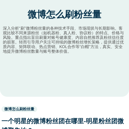
微博怎么刷粉丝量
深入分析“刷”微博粉丝量的各种技术手段、市场现状与长期影响。客
观比较不同来源粉丝（如机器粉、真人粉、协议粉）的特点、价格与
风险。重点指出盲目刷量对账号健康度、内容自然推荐及粉丝信任度
的损害。转而引导用户关注可持续的微博粉丝增长策略，提供通过优
质内容、矩阵联动、热点营销、KOL合作等“白帽”方法，真实、安全
地提升微博粉丝数量与账号整体价值。
Used
微博怎么刷粉丝量
before
category
一个明星的微博粉丝团在哪里-明星粉丝团微
names.