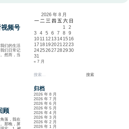
2026 年 8 月
一
二
三
四
五
六
日
看视频号
1
2
3
4
5
6
7
8
9
10
11
12
13
14
15
16
17
18
19
20
21
22
23
，我们的生活
了我们日常记
24
25
26
27
28
29
30
转。然而，当
31
« 7 月
搜
索：
归档
2026 年 8 月
2026 年 7 月
2026 年 6 月
2026 年 5 月
回顾
2026 年 4 月
2026 年 3 月
个角落，我在
2026 年 2 月
频。那晚，屏
2026 年 1 月
实。1. 被