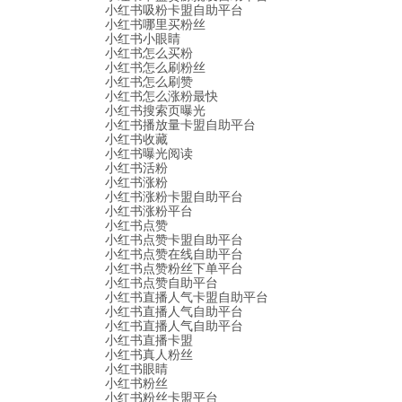
小红书吸粉卡盟自助平台
小红书哪里买粉丝
小红书小眼睛
小红书怎么买粉
小红书怎么刷粉丝
小红书怎么刷赞
小红书怎么涨粉最快
小红书搜索页曝光
小红书播放量卡盟自助平台
小红书收藏
小红书曝光阅读
小红书活粉
小红书涨粉
小红书涨粉卡盟自助平台
小红书涨粉平台
小红书点赞
小红书点赞卡盟自助平台
小红书点赞在线自助平台
小红书点赞粉丝下单平台
小红书点赞自助平台
小红书直播人气卡盟自助平台
小红书直播人气自助平台
小红书直播人气自助平台
小红书直播卡盟
小红书真人粉丝
小红书眼睛
小红书粉丝
小红书粉丝卡盟平台