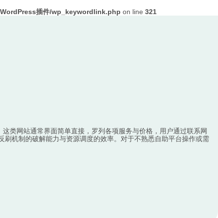
ordPress插件/wp_keywordlink.php
on line
321
。这类网站通常界面简单直接，罗列各项服务与价格，用户通过联系网
反刷机制的破解能力与资源调度的效率。对于不熟悉自助平台操作或需