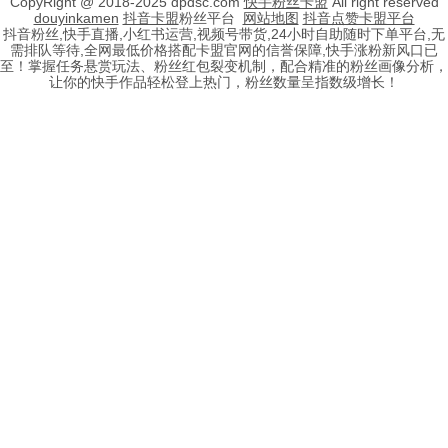
CopyRight @ 2018-2025 dpdsc.com
快手粉丝卡盟
All right reserved
douyinkamen
抖音卡盟
粉丝平台
网站地图
抖音点赞卡盟平台
抖音粉丝,快手直播,小红书运营,视频号带货,24小时自助随时下单平台,无
需排队等待,全网最低价格搭配卡盟官网的信誉保障,快手涨粉新风口已
至！掌握任务悬赏玩法、粉丝红包裂变机制，配合精准的粉丝画像分析，
让你的快手作品轻松登上热门，粉丝数量呈指数级增长！