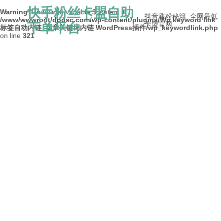
快手粉丝卡盟自助
Warning
: Undefined variable $content in
抖音涨粉秘籍_全网最低
/www/wwwroot/dpdsc.com/wp-content/plugins/Wp keyword link
下单平台
卡盟官网
标签自动内链_文章关键词内链 WordPress插件/wp_keywordlink.php
on line
321