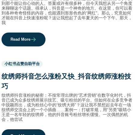
到那个能让你心动的人。答案或许有很多种，但今天我想从另一个角度
来聊聊这个话题。得承认，抖音是一个神奇的地方。在这里，你可以看
到各种奇奇怪怪的内容，也能遇到形形色色的“网红”。那么，究竟如何
才能在抖音上快速涨粉呢？这让我想起了去年夏天的一个下午。那天，
我
Read More
Used
小红书点赞自助平台
before
category
纹绣师抖音怎么涨粉又快_抖音纹绣师涨粉技
names.
巧
纹绣师抖音涨粉的秘密：不按常理出牌的“艺术营销”在数字化时代，抖
音已成为众多纹绣师展示技艺、吸引粉丝的平台。但如何在众多竞争者
中脱颖而出，成为粉丝心中的“纹绣大师”？这让我不禁想起去年在一场
纹绣师交流会上的一个小插曲……案例一：打破常规，用“另类”吸睛小
王是一名年轻的纹绣师，他的抖音账号粉丝增长缓慢。一次偶然的机
会，他尝试