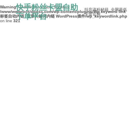
快手粉丝卡盟自助
Warning
: Undefined variable $content in
抖音涨粉秘籍_全网最低
/www/wwwroot/dpdsc.com/wp-content/plugins/Wp keyword link
下单平台
卡盟官网
标签自动内链_文章关键词内链 WordPress插件/wp_keywordlink.php
on line
321