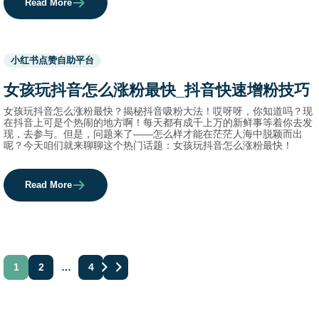
Read More
Used
小红书点赞自助平台
before
category
女孩玩抖音怎么涨粉最快_抖音快速增粉技巧
names.
女孩玩抖音怎么涨粉最快？揭秘抖音吸粉大法！哎呀呀，你知道吗？现
在抖音上可是个热闹的地方啊！每天都有成千上万的新鲜事等着你去发
现，去参与。但是，问题来了——怎么样才能在茫茫人海中脱颖而出
呢？今天咱们就来聊聊这个热门话题：女孩玩抖音怎么涨粉最快！
Read More
文
1
2
…
4
章
分
页