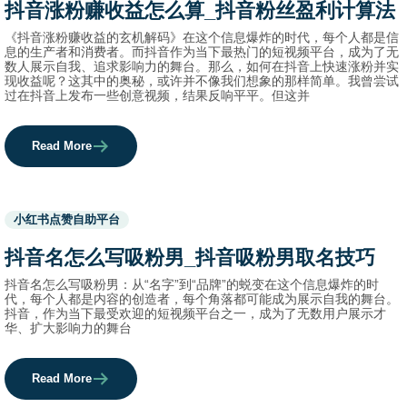
抖音涨粉赚收益怎么算_抖音粉丝盈利计算法
names.
《抖音涨粉赚收益的玄机解码》在这个信息爆炸的时代，每个人都是信
息的生产者和消费者。而抖音作为当下最热门的短视频平台，成为了无
数人展示自我、追求影响力的舞台。那么，如何在抖音上快速涨粉并实
现收益呢？这其中的奥秘，或许并不像我们想象的那样简单。我曾尝试
过在抖音上发布一些创意视频，结果反响平平。但这并
Read More
Used
小红书点赞自助平台
before
category
抖音名怎么写吸粉男_抖音吸粉男取名技巧
names.
抖音名怎么写吸粉男：从“名字”到“品牌”的蜕变在这个信息爆炸的时
代，每个人都是内容的创造者，每个角落都可能成为展示自我的舞台。
抖音，作为当下最受欢迎的短视频平台之一，成为了无数用户展示才
华、扩大影响力的舞台
Read More