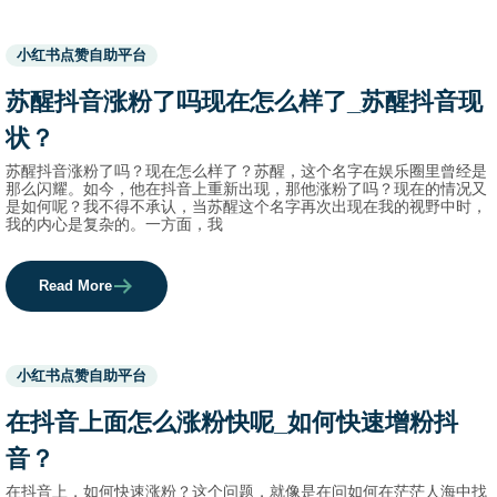
Used
小红书点赞自助平台
before
category
苏醒抖音涨粉了吗现在怎么样了_苏醒抖音现
names.
状？
苏醒抖音涨粉了吗？现在怎么样了？苏醒，这个名字在娱乐圈里曾经是
那么闪耀。如今，他在抖音上重新出现，那他涨粉了吗？现在的情况又
是如何呢？我不得不承认，当苏醒这个名字再次出现在我的视野中时，
我的内心是复杂的。一方面，我
Read More
Used
小红书点赞自助平台
before
category
在抖音上面怎么涨粉快呢_如何快速增粉抖
names.
音？
在抖音上，如何快速涨粉？这个问题，就像是在问如何在茫茫人海中找