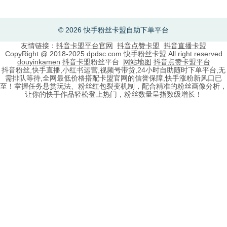
© 2026 快手粉丝卡盟自助下单平台
友情链接：
抖音卡盟平台官网
抖音点赞卡盟
抖音直播卡盟
CopyRight @ 2018-2025 dpdsc.com
快手粉丝卡盟
All right reserved
douyinkamen
抖音卡盟
粉丝平台
网站地图
抖音点赞卡盟平台
抖音粉丝,快手直播,小红书运营,视频号带货,24小时自助随时下单平台,无
需排队等待,全网最低价格搭配卡盟官网的信誉保障,快手涨粉新风口已
至！掌握任务悬赏玩法、粉丝红包裂变机制，配合精准的粉丝画像分析，
让你的快手作品轻松登上热门，粉丝数量呈指数级增长！