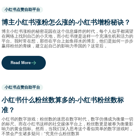
Used
小红书点赞自助平台
before
category
博主小红书涨粉怎么涨的-小红书增粉秘诀？
names.
博主小红书涨粉的秘密花园在这个信息爆炸的时代，每个人似乎都渴望
在网络上找到自己的小天地，而小红书便是这样一个充满生机和活力的
平台。我时常在想，那些在平台上如鱼得水的博主，他们是如何一步步
赢得粉丝的青睐，建立起自己的影响力帝国的？这背后，
Read More
Used
小红书点赞自助平台
before
category
小红书什么粉丝数算多的-小红书粉丝数标
names.
准？
小红书的数字游戏：粉丝数的迷思在数字时代，数字仿佛成为衡量一切
的标尺。而在小红书这样的社交媒体平台上，粉丝数更是被奉为衡量影
响力的黄金指标。然而，当我们深入思考这个看似简单的数字游戏时，
不禁会产生诸多疑问：“究竟什么粉丝数算