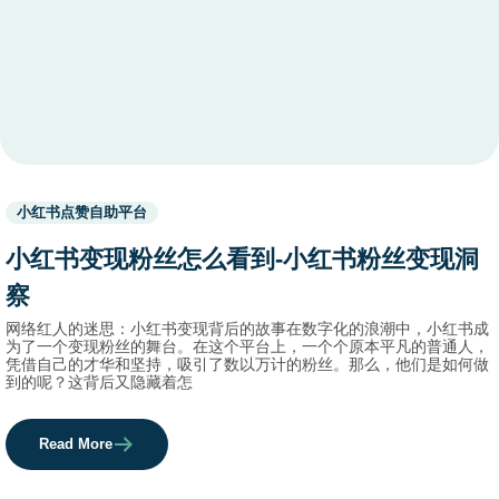
Used
小红书点赞自助平台
before
category
小红书变现粉丝怎么看到-小红书粉丝变现洞
names.
察
网络红人的迷思：小红书变现背后的故事在数字化的浪潮中，小红书成
为了一个变现粉丝的舞台。在这个平台上，一个个原本平凡的普通人，
凭借自己的才华和坚持，吸引了数以万计的粉丝。那么，他们是如何做
到的呢？这背后又隐藏着怎
Read More