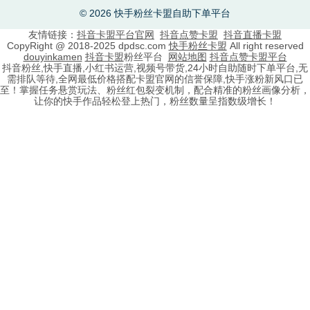
© 2026 快手粉丝卡盟自助下单平台
友情链接：
抖音卡盟平台官网
抖音点赞卡盟
抖音直播卡盟
CopyRight @ 2018-2025 dpdsc.com
快手粉丝卡盟
All right reserved
douyinkamen
抖音卡盟
粉丝平台
网站地图
抖音点赞卡盟平台
抖音粉丝,快手直播,小红书运营,视频号带货,24小时自助随时下单平台,无
需排队等待,全网最低价格搭配卡盟官网的信誉保障,快手涨粉新风口已
至！掌握任务悬赏玩法、粉丝红包裂变机制，配合精准的粉丝画像分析，
让你的快手作品轻松登上热门，粉丝数量呈指数级增长！