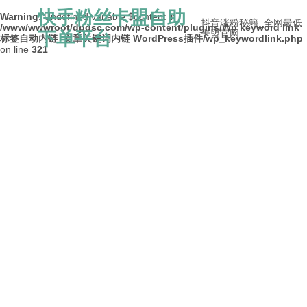
快手粉丝卡盟自助
Warning
: Undefined variable $content in
抖音涨粉秘籍_全网最低
/www/wwwroot/dpdsc.com/wp-content/plugins/Wp keyword link
下单平台
卡盟官网
标签自动内链_文章关键词内链 WordPress插件/wp_keywordlink.php
on line
321