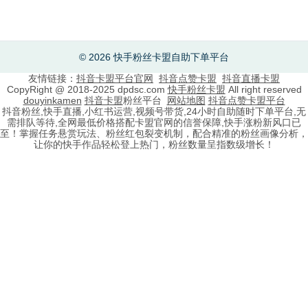
© 2026 快手粉丝卡盟自助下单平台
友情链接：
抖音卡盟平台官网
抖音点赞卡盟
抖音直播卡盟
CopyRight @ 2018-2025 dpdsc.com
快手粉丝卡盟
All right reserved
douyinkamen
抖音卡盟
粉丝平台
网站地图
抖音点赞卡盟平台
抖音粉丝,快手直播,小红书运营,视频号带货,24小时自助随时下单平台,无
需排队等待,全网最低价格搭配卡盟官网的信誉保障,快手涨粉新风口已
至！掌握任务悬赏玩法、粉丝红包裂变机制，配合精准的粉丝画像分析，
让你的快手作品轻松登上热门，粉丝数量呈指数级增长！