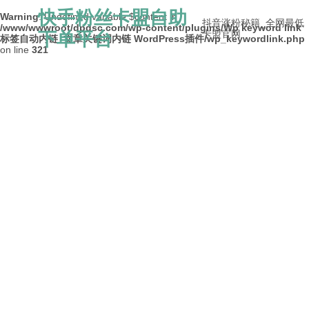
快手粉丝卡盟自助
Warning
: Undefined variable $content in
抖音涨粉秘籍_全网最低
/www/wwwroot/dpdsc.com/wp-content/plugins/Wp keyword link
下单平台
卡盟官网
标签自动内链_文章关键词内链 WordPress插件/wp_keywordlink.php
on line
321