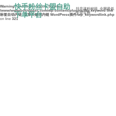
快手粉丝卡盟自助
Warning
: Undefined variable $content in
抖音涨粉秘籍_全网最低
/www/wwwroot/dpdsc.com/wp-content/plugins/Wp keyword link
下单平台
卡盟官网
标签自动内链_文章关键词内链 WordPress插件/wp_keywordlink.php
on line
321