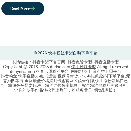
Read More
© 2026 快手粉丝卡盟自助下单平台
友情链接：
抖音卡盟平台官网
抖音点赞卡盟
抖音直播卡盟
CopyRight @ 2018-2025 dpdsc.com
快手粉丝卡盟
All right reserved
douyinkamen
抖音卡盟
粉丝平台
网站地图
抖音点赞卡盟平台
抖音粉丝,快手直播,小红书运营,视频号带货,24小时自助随时下单平台,无
需排队等待,全网最低价格搭配卡盟官网的信誉保障,快手涨粉新风口已
至！掌握任务悬赏玩法、粉丝红包裂变机制，配合精准的粉丝画像分析，
让你的快手作品轻松登上热门，粉丝数量呈指数级增长！