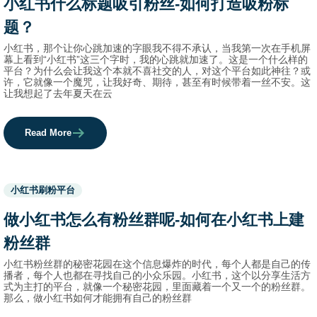
小红书什么标题吸引粉丝-如何打造吸粉标
names.
题？
小红书，那个让你心跳加速的字眼我不得不承认，当我第一次在手机屏
幕上看到“小红书”这三个字时，我的心跳就加速了。这是一个什么样的
平台？为什么会让我这个本就不喜社交的人，对这个平台如此神往？或
许，它就像一个魔咒，让我好奇、期待，甚至有时候带着一丝不安。这
让我想起了去年夏天在云
Read More
Used
小红书刷粉平台
before
category
做小红书怎么有粉丝群呢-如何在小红书上建
names.
粉丝群
小红书粉丝群的秘密花园在这个信息爆炸的时代，每个人都是自己的传
播者，每个人也都在寻找自己的小众乐园。小红书，这个以分享生活方
式为主打的平台，就像一个秘密花园，里面藏着一个又一个的粉丝群。
那么，做小红书如何才能拥有自己的粉丝群