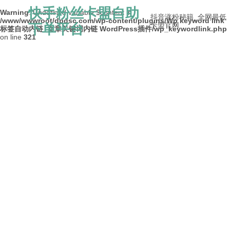
快手粉丝卡盟自助
Warning
: Undefined variable $content in
抖音涨粉秘籍_全网最低
/www/wwwroot/dpdsc.com/wp-content/plugins/Wp keyword link
下单平台
卡盟官网
标签自动内链_文章关键词内链 WordPress插件/wp_keywordlink.php
on line
321