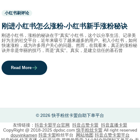
Used
小红书刷评论
before
category
刚进小红书怎么涨粉-小红书新手涨粉秘诀
names.
刚进小红书，涨粉的秘诀在于“真实”小红书，这个以分享生活、记录美
好为主的社交平台，近年来吸引了越来越多的用户。初入小红书，如何
快速涨粉，成为许多用户关心的问题。然而，在我看来，真正的涨粉秘
诀并非是华丽的技巧，而是“真实”。真实，是建立信任的基石曾
Read More
© 2026 快手粉丝卡盟自助下单平台
友情链接：
抖音卡盟平台官网
抖音点赞卡盟
抖音直播卡盟
CopyRight @ 2018-2025 dpdsc.com
快手粉丝卡盟
All right reserved
douyinkamen
抖音卡盟
粉丝平台
网站地图
抖音点赞卡盟平台
抖音粉丝,快手直播,小红书运营,视频号带货,24小时自助随时下单平台,无