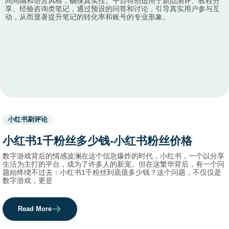
间间隔和语言风格，确保真实性。平台特别适用于新品测评、教程分
享、经验咨询类笔记，通过预设的问答和讨论，引导真实用户参与互
动，从而显著提升笔记的转化率和账号的专业形象。
Used
小红书刷评论
before
category
小红书1千粉丝多少钱-小红书粉丝价格
names.
数字游戏背后的情感波澜在这个信息爆炸的时代，小红书，一个以分享
生活为主打的平台，成为了许多人的新宠。但在这繁华背后，有一个问
题始终绕不过去：小红书1千粉丝到底值多少钱？这个问题，不仅仅是
数字游戏，更是
Read More