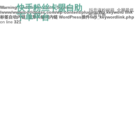
快手粉丝卡盟自助
Warning
: Undefined variable $content in
抖音涨粉秘籍_全网最低
/www/wwwroot/dpdsc.com/wp-content/plugins/Wp keyword link
下单平台
卡盟官网
标签自动内链_文章关键词内链 WordPress插件/wp_keywordlink.php
on line
321