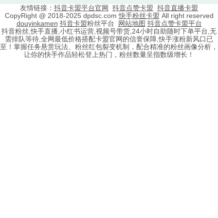
友情链接：
抖音卡盟平台官网
抖音点赞卡盟
抖音直播卡盟
CopyRight @ 2018-2025 dpdsc.com
快手粉丝卡盟
All right reserved
douyinkamen
抖音卡盟
粉丝平台
网站地图
抖音点赞卡盟平台
抖音粉丝,快手直播,小红书运营,视频号带货,24小时自助随时下单平台,无
需排队等待,全网最低价格搭配卡盟官网的信誉保障,快手涨粉新风口已
至！掌握任务悬赏玩法、粉丝红包裂变机制，配合精准的粉丝画像分析，
让你的快手作品轻松登上热门，粉丝数量呈指数级增长！