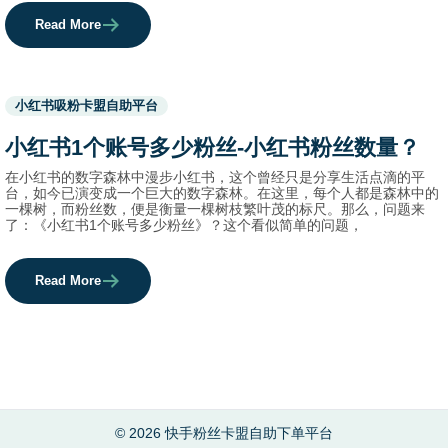
Read More
Used
小红书吸粉卡盟自助平台
before
category
小红书1个账号多少粉丝-小红书粉丝数量？
names.
在小红书的数字森林中漫步小红书，这个曾经只是分享生活点滴的平
台，如今已演变成一个巨大的数字森林。在这里，每个人都是森林中的
一棵树，而粉丝数，便是衡量一棵树枝繁叶茂的标尺。那么，问题来
了：《小红书1个账号多少粉丝》？这个看似简单的问题，
Read More
© 2026 快手粉丝卡盟自助下单平台