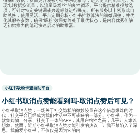
得基础数据，从而更容易被小红书系统推荐，进入更大的流量池，实
现“以数据换流量，以流量吸粉丝”的良性循环。平台提供精准投放选
项，可针对特定关键词或兴趣标签进行曝光。所有服务以卡密形式自
助兑换，使用灵活。平台定期分析小红书推荐算法的细微调整，并优
化其服务参数，确保“吸粉”效果始终处于最优状态，是内容优秀但缺
乏初始推力的笔记快速启动的助推器。
Used
小红书吸粉卡盟自助平台
before
category
小红书取消点赞能看到吗-取消点赞后可见？
names.
小红书取消点赞：一场关于社交隐私的微妙较量在这个信息爆炸的时
代，社交平台已经成为我们生活中不可或缺的一部分。小红书，作为一
款集购物、分享、社交于一体的APP，其用户粘性之高，几乎让人难以
想象。然而，近期小红书取消点赞功能引发的热议，让我不禁陷入了深
思。我偏爱小红书，不仅仅是因为它的内