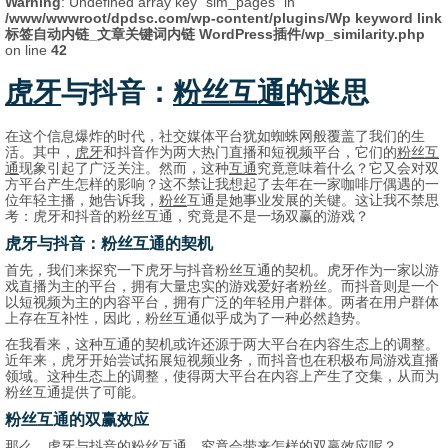
Warning
: Undefined array key "sim_pages" in
/www/wwwroot/dpdsc.com/wp-content/plugins/Wp keyword link
标签自动内链_文章关键词内链 WordPress插件/wp_similarity.php
on line
42
虎牙
与抖音：
粉丝
互通
的迷思
在这个信息爆炸的时代，社交媒体平台犹如蜘蛛网般覆盖了我们的生
活。其中，
虎牙
和抖音作为两大热门直播和短视频平台，它们的
粉丝
互
通
现象引起了广泛关注。然而，这种
互通
究竟意味着什么？它又会对双
方平台产生怎样的影响？这不禁让我想起了去年在一家咖啡厅偶遇的一
位年轻主播，她告诉我，
粉丝
互通是她事业发展的关键。这让我不禁思
考：虎牙和抖音的粉丝互通，究竟是不是一场双赢的游戏？
虎牙与抖音：粉丝互通的契机
首先，我们来探究一下虎牙与抖音粉丝互通的契机。虎牙作为一家以游
戏直播为主的平台，拥有大量忠实的游戏爱好者粉丝。而抖音则是一个
以短视频为主的内容平台，拥有广泛的年轻用户群体。两者在用户群体
上存在互补性，因此，粉丝互通似乎成为了一种必然趋势。
在我看来，这种互通的契机或许还源于两大平台在内容生态上的调整。
近年来，虎牙开始尝试拓展短视频业务，而抖音也在积极布局游戏直播
领域。这种生态上的调整，使得两大平台在内容上产生了交集，从而为
粉丝互通提供了可能。
粉丝互通的双赢效应
那么，虎牙与抖音的粉丝互通，究竟会带来怎样的双赢效应呢？