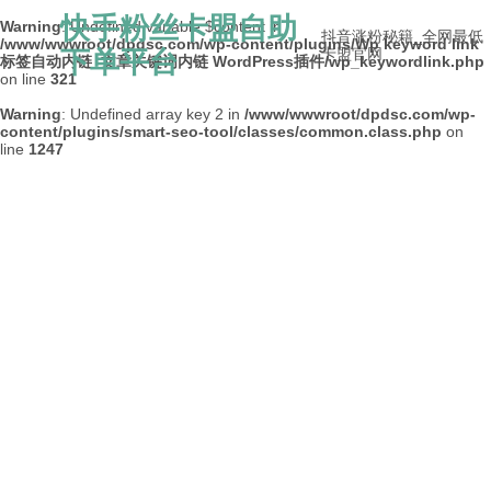
快手粉丝卡盟自助
Warning
: Undefined variable $content in
抖音涨粉秘籍_全网最低
/www/wwwroot/dpdsc.com/wp-content/plugins/Wp keyword link
下单平台
卡盟官网
标签自动内链_文章关键词内链 WordPress插件/wp_keywordlink.php
on line
321
Warning
: Undefined array key 2 in
/www/wwwroot/dpdsc.com/wp-
content/plugins/smart-seo-tool/classes/common.class.php
on
line
1247