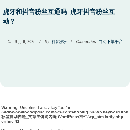
虎牙和抖音粉丝互通吗_虎牙抖音粉丝互
动？
Used
/
By:
/
Categories:
自助下单平台
On:
9 月 9, 2025
抖音涨粉
before
category
names.
Warning
: Undefined array key "adf" in
/www/wwwroot/dpdsc.com/wp-content/plugins/Wp keyword link
标签自动内链_文章关键词内链 WordPress插件/wp_similarity.php
on line
41