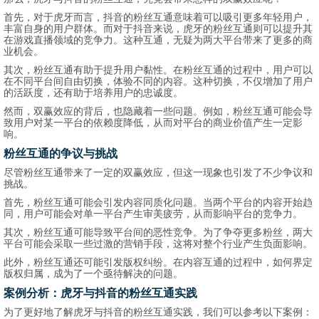
首先，对于虎牙而言，抖音的粉丝互通意味着可以吸引更多年轻用户，
丰富自身的用户群体。而对于抖音来说，虎牙的粉丝互通则可以提升其
在游戏直播领域的竞争力。这种互通，无疑为两大平台带来了更多的商
业机会。
其次，粉丝互通有助于提升用户黏性。在粉丝互通的过程中，用户可以
在不同平台间自由切换，体验不同的内容。这种切换，不仅增加了用户
的活跃度，还有助于培养用户的忠诚度。
然而，双赢效应的背后，也隐藏着一些问题。例如，粉丝互通可能会导
致用户对某一平台的依赖度降低，从而对平台的商业价值产生一定影
响。
粉丝互通的争议与挑战
尽管粉丝互通带来了一定的双赢效应，但这一现象也引发了不少争议和
挑战。
首先，粉丝互通可能会引发内容同质化问题。当两个平台的内容开始趋
同，用户可能会对单一平台产生审美疲劳，从而影响平台的竞争力。
其次，粉丝互通可能导致平台间的恶性竞争。为了争夺更多粉丝，两大
平台可能会采取一些过激的营销手段，这将对整个行业产生负面影响。
此外，粉丝互通还可能引发版权纠纷。在内容互通的过程中，如何界定
版权归属，成为了一个亟待解决的问题。
案例分析：虎牙与抖音的粉丝互通实践
为了更好地了解虎牙与抖音的粉丝互通实践，我们可以参考以下案例：